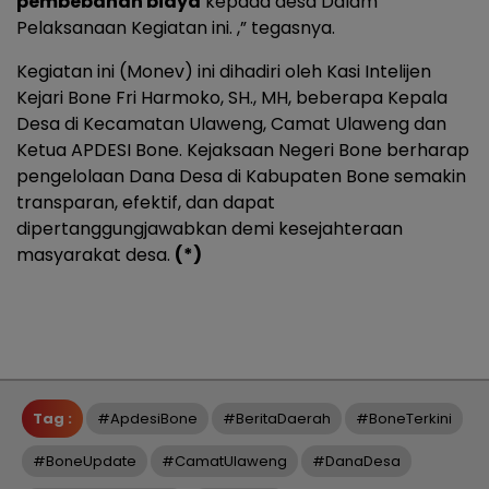
pembebanan biaya
kepada desa Dalam
Pelaksanaan Kegiatan ini. ,” tegasnya.
Kegiatan ini (Monev) ini dihadiri oleh Kasi Intelijen
Kejari Bone Fri Harmoko, SH., MH, beberapa Kepala
Desa di Kecamatan Ulaweng, Camat Ulaweng dan
Ketua APDESI Bone. Kejaksaan Negeri Bone berharap
pengelolaan Dana Desa di Kabupaten Bone semakin
transparan, efektif, dan dapat
dipertanggungjawabkan demi kesejahteraan
masyarakat desa.
(*)
Tag :
#ApdesiBone
#BeritaDaerah
#BoneTerkini
#BoneUpdate
#CamatUlaweng
#DanaDesa