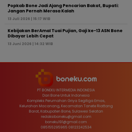
Popkab Bone Jadi Ajang Pencarian Bakat, Bupati:
Jangan Pernah Merasa Kalah
13 Juli 2026 | 15:17 WIB
Kebijakan BerAmal Tuai Pujian, Gaji ke-13 ASN Bone
Dibayar Lebih Cepat
13 Juni 2026 | 14:32 WIB
PT BONEKU INTERMEDIA INDONESIA
Dari Bone Untuk Indonesia
Kompleks Perumahan Griya Segitiga Emas,
Kelurahan Macanang, Kecamatan Tanete Riattang
Barat, Kabupaten Bone, Sulawesi Selatan
redaksiboneku@gmail.com
boneku191@gmail.com
085155295965 08123242534