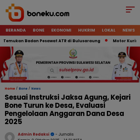
BERANDA
BONE
EKONOMI
HUKRIM
LOKAL
NEWS
emukan Badan Pesawat ATR di Bulusaraung
Motor Kurir Raib
/
/
Home
Bone
News
Sesuai Instruksi Jaksa Agung, Kejari
Bone Turun ke Desa, Evaluasi
Pengelolaan Anggaran Dana Desa
2025
Admin Redaksi
- Jurnalis