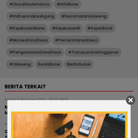
#GoodGovernance
#InfoBone
#InstruksiJaksaAgung
#KecamatanUlaweng
#KejaksaanBone
#KejaksaanRI
#KejariBone
#MonevDanaDesa
#PemerintahanDesa
#PengawasanDanaDesa
#TransparansiAnggaran
#Ulaweng
BeritaBone
BeritaSulsel
BERITA TERKAIT
Kamis, 6 Agustus 2026 - 00:25 WITA
Miris, Bocah 8 Tahun Diduga Dianiaya Saat Hendak
Mengaji di Masjid, Kepala Bocor hingga Dijahit
Rabu, 5 Agustus 2026 - 20:00 WITA
Catatan Si Anak Petani: Mimpi Besar dari Desa
Terpencil di Kabupaten Bone