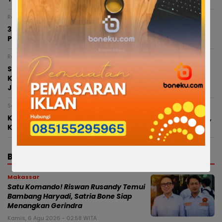
Rabu, 5 Agustus 2026 - 19:08 WITA
3 Terduga Pengedar Sabu Lintas Kabupaten Diciduk
Polsek Lamuru, Puluhan Paket Sabu Siap Edar Disita
Rabu, 5 Agustus 2026 - 14:49 WITA
Satlantas Polres Bone Genjot Langkah Tekan Angka
Kecelakaan, Koordinasi Pasang Rambu dan Perbaikan
Jalan
Senin, 3 Agustus 2026 - 17:11 WITA
Klaim BPJS Ketenagakerjaan CV Ardal Raya Terbantah,
Korban Irfan Ternyata Tidak Terdaftar
BERITA TERBARU
Makassar
Satu Komando! Riswan Rusandy Temui
Bambang Haryadi, Satria Bone Siap
Menangkan Gerindra
Kamis, 6 Agu 2026 - 02:58 WITA