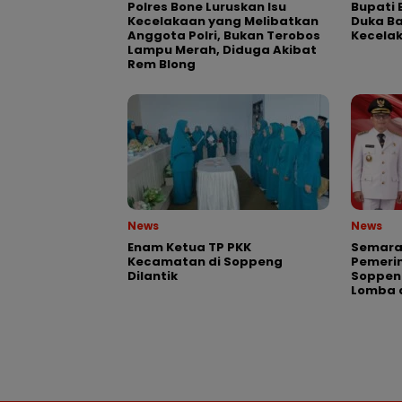
Polres Bone Luruskan Isu
Bupati 
Kecelakaan yang Melibatkan
Duka Ba
Anggota Polri, Bukan Terobos
Kecela
Lampu Merah, Diduga Akibat
Rem Blong
News
News
Enam Ketua TP PKK
Semarak
Kecamatan di Soppeng
Pemeri
Dilantik
Soppen
Lomba 