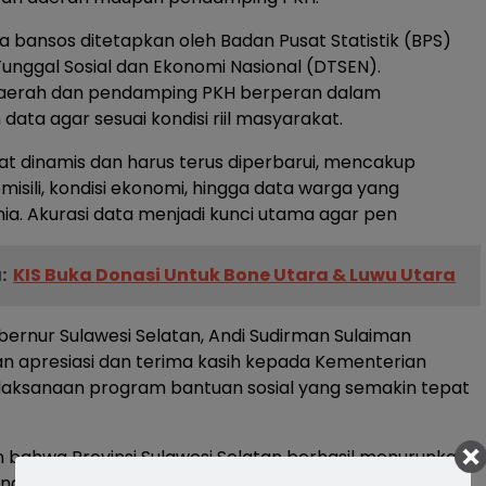
 bansos ditetapkan oleh Badan Pusat Statistik (BPS)
Tunggal Sosial dan Ekonomi Nasional (DTSEN).
aerah dan pendamping PKH berperan dalam
ata agar sesuai kondisi riil masyarakat.
at dinamis dan harus terus diperbarui, mencakup
isili, kondisi ekonomi, hingga data warga yang
ia. Akurasi data menjadi kunci utama agar pen
:
KIS Buka Donasi Untuk Bone Utara & Luwu Utara
rnur Sulawesi Selatan, Andi Sudirman Sulaiman
 apresiasi dan terima kasih kepada Kementerian
elaksanaan program bantuan sosial yang semakin tepat
 bahwa Provinsi Sulawesi Selatan berhasil menurunkan
nan sebesar 0,24 persen atau sekitar 17.000 jiwa pada