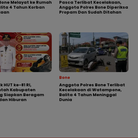
Bone Melayat ke Rumah
Pasca Terlibat Kecelakaan,
lita 4 Tahun Korban
Anggota Polres Bone Diperiksa
kaan
Propam Dan Sudah Ditahan
Bone
 HUT ke-81 RI,
Anggota Polres Bone Terlibat
ntah Kabupaten
Kecelakaan di Watampone,
g Siapkan Beragam
Balita 4 Tahun Meninggal
dan Hiburan
Dunia