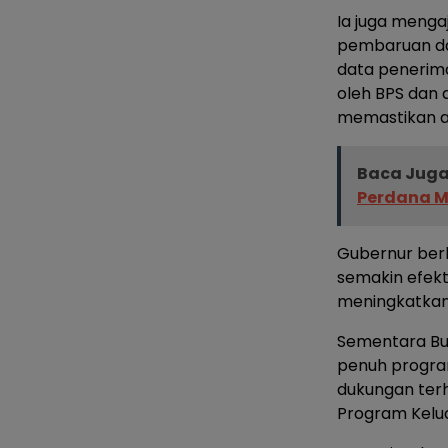
Ia juga menga
pembaruan da
data penerima
oleh BPS dan 
memastikan ak
Baca Juga
Perdana Me
Gubernur ber
semakin efek
meningkatkan 
Sementara Bu
penuh program
dukungan ter
Program Kelua