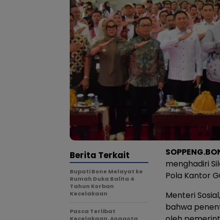
SOPPENG.BO
Berita Terkait
menghadiri Si
Bupati Bone Melayat ke
Pola Kantor Gu
Rumah Duka Balita 4
Tahun Korban
Kecelakaan
Menteri Sosia
bahwa penentu
Pasca Terlibat
oleh pemerin
Kecelakaan, Anggota