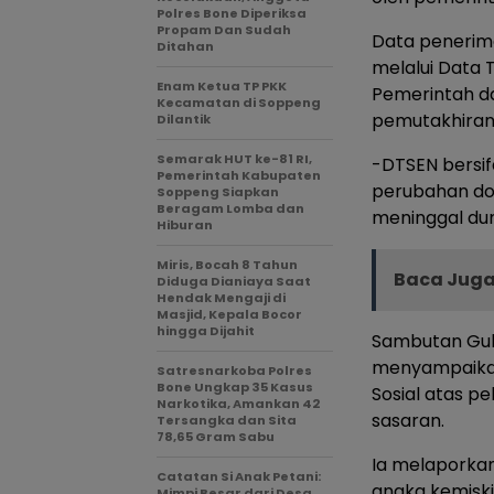
Polres Bone Diperiksa
Propam Dan Sudah
Data penerima
Ditahan
melalui Data 
Enam Ketua TP PKK
Pemerintah d
Kecamatan di Soppeng
pemutakhiran d
Dilantik
Semarak HUT ke-81 RI,
-DTSEN bersif
Pemerintah Kabupaten
perubahan dom
Soppeng Siapkan
Beragam Lomba dan
meninggal dun
Hiburan
Miris, Bocah 8 Tahun
Baca Juga
Diduga Dianiaya Saat
Hendak Mengaji di
Masjid, Kepala Bocor
hingga Dijahit
Sambutan Gube
menyampaikan
Satresnarkoba Polres
Bone Ungkap 35 Kasus
Sosial atas p
Narkotika, Amankan 42
sasaran.
Tersangka dan Sita
78,65 Gram Sabu
Ia melaporkan
Catatan Si Anak Petani:
angka kemiski
Mimpi Besar dari Desa