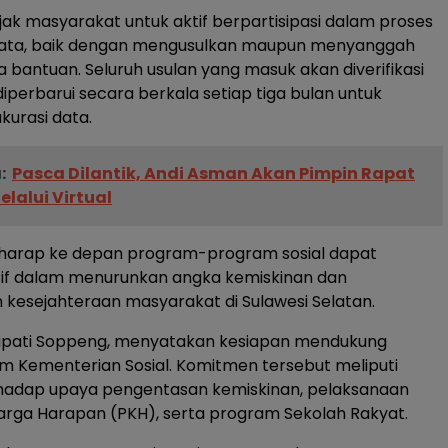
jak masyarakat untuk aktif berpartisipasi dalam proses
ta, baik dengan mengusulkan maupun menyanggah
 bantuan. Seluruh usulan yang masuk akan diverifikasi
diperbarui secara berkala setiap tiga bulan untuk
urasi data.
:
Pasca Dilantik, Andi Asman Akan Pimpin Rapat
lalui Virtual
harap ke depan program-program sosial dapat
tif dalam menurunkan angka kemiskinan dan
kesejahteraan masyarakat di Sulawesi Selatan.
pati Soppeng, menyatakan kesiapan mendukung
 Kementerian Sosial. Komitmen tersebut meliputi
hadap upaya pengentasan kemiskinan, pelaksanaan
rga Harapan (PKH), serta program Sekolah Rakyat.