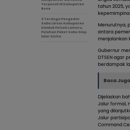
Terpencil di Kabupaten
tahun 2025, y
Bone
kepemimpina
3 Terduga Pengedar
Sabu Lintas Kabupaten
Menurutnya, p
Diciduk Polsek Lamuru,
antara pemer
Puluhan Paket Sabu Siap
Edar Disita
menjalankan b
Gubernur men
DTSEN agar p
berdampak la
Baca Juga
Dijelaskan bah
Jalur formal, 
yang dilanjut
Jalur partisip
Command Cente