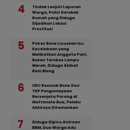
Tindak Lanjuti Laporan
Warga, Polisi Gerebek
Rumah yang Diduga
Dijadikan Lokasi
Prostitusi
Polres Bone Luruskan Isu
Kecelakaan yang
Melibatkan Anggota Polri,
Bukan Terobos Lampu
Merah, Diduga Akibat
Rem Blong
URC Resmob Bone Sisir
TKP Penganiayaan
Bersenjata Parang di
Mattanete Bua, Pelaku
Akhirnya Ditamankan
Diduga Dipicu Antrean
BBM, Dua Warga Adu