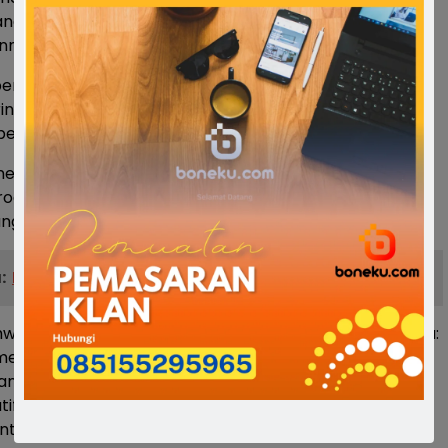
ang merupakan capaian signifikan pada tahun pertama
nnya.
enurunan tersebut merupakan hasil sinergi yang baik
intah pusat dan pemerintah daerah dalam
erbagai program kesejahteraan sosial.
ekankan pentingnya pemutakhiran data sosial melalui
rogram bantuan benar-benar tepat sasaran dan
ngsung bagi masyarakat yang membutuhkan.
:
IWAPI Bone Apresiasi Gladian Pemuda
wa pemutakhiran data dilakukan melalui dua jalur, yaitu:
melalui RT/RW, desa atau kelurahan, hingga dinas sosial,
kan dengan musyawarah dan verifikasi lapangan. Serta
atif, melalui aplikasi Cek Bansos, pendamping PKH,
r 021-171, serta layanan WhatsApp 08877-171-171.