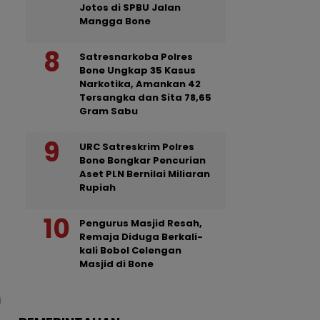
Jotos di SPBU Jalan
Mangga Bone
Satresnarkoba Polres
Bone Ungkap 35 Kasus
Narkotika, Amankan 42
Tersangka dan Sita 78,65
Gram Sabu
URC Satreskrim Polres
Bone Bongkar Pencurian
Aset PLN Bernilai Miliaran
Rupiah
Pengurus Masjid Resah,
Remaja Diduga Berkali-
kali Bobol Celengan
Masjid di Bone