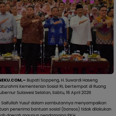
NEKU.COM,–
Bupati Soppeng, H. Suwardi Haseng
laturahmi Kementerian Sosial RI, bertempat di Ruang
bernur Sulawesi Selatan, Sabtu, 18 April 2026
l, Saifullah Yusuf dalam sambutannya menyampaikan
an penerima bantuan sosial (bansos) tidak dilakukan
tah daerah maupun pendamping PKH.