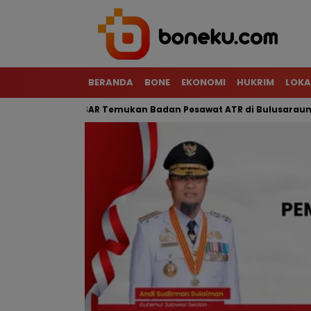
BERANDA
BONE
EKONOMI
HUKRIM
LOKA
rjal, Tim SAR Temukan Badan Pesawat ATR di Bulusaraung