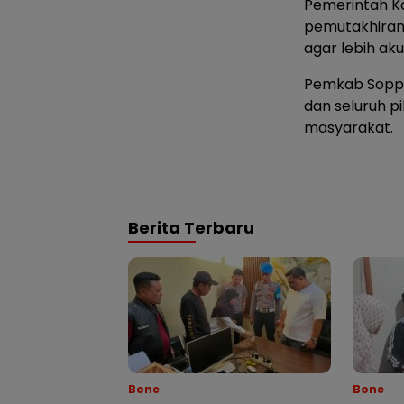
Pemerintah K
pemutakhiran 
agar lebih ak
Pemkab Soppe
dan seluruh p
masyarakat.
Berita Terbaru
Bone
Bone