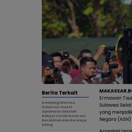
MAKASSAR.B
Berita Terkait
Ermawan Taufa
Dampingi Mensos,
Sulawesi Sela
Gubernur Sulsel
yang menjadi
Optimistis Sekolah
Rakyat Cetak Generasi
Negara (ASN) s
Berakhlak dan Berdaya
Saing
Apresiasi te