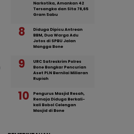
Narkotika, Amankan 42
Tersangka dan Sita 78,65
Gram Sabu
Diduga Dipicu Antrean
BBM, Dua Warga Adu
Jotos di SPBU Jalan
Mangga Bone
URC Satreskrim Polres
Bone Bongkar Pencurian
Aset PLN Bernilai Miliaran
Rupiah
Pengurus Masjid Resah,
Remaja Diduga Berkali-
kali Bobol Celengan
Masjid di Bone