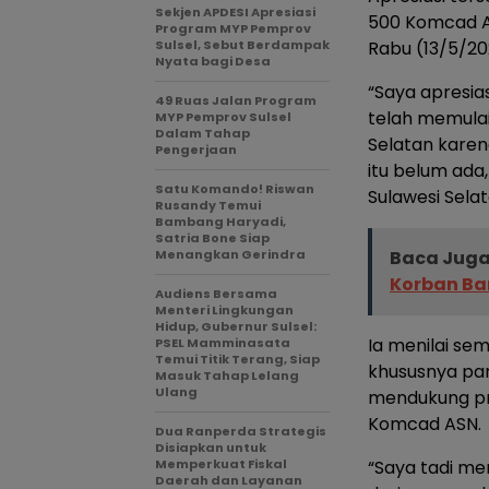
Sekjen APDESI Apresiasi
500 Komcad AS
Program MYP Pemprov
Sulsel, Sebut Berdampak
Rabu (13/5/20
Nyata bagi Desa
“Saya apresia
49 Ruas Jalan Program
telah memulai
MYP Pemprov Sulsel
Dalam Tahap
Selatan karena
Pengerjaan
itu belum ada,
Satu Komando! Riswan
Sulawesi Selat
Rusandy Temui
Bambang Haryadi,
Satria Bone Siap
Menangkan Gerindra
Baca Juga
Korban Ban
Audiens Bersama
Menteri Lingkungan
Hidup, Gubernur Sulsel:
Ia menilai se
PSEL Mamminasata
Temui Titik Terang, Siap
khususnya par
Masuk Tahap Lelang
Ulang
mendukung pr
Komcad ASN.
Dua Ranperda Strategis
Disiapkan untuk
Memperkuat Fiskal
“Saya tadi me
Daerah dan Layanan