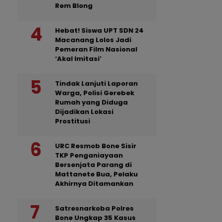
Rem Blong
Hebat! Siswa UPT SDN 24
Macanang Lolos Jadi
Pemeran Film Nasional
‘Akal Imitasi’
Tindak Lanjuti Laporan
Warga, Polisi Gerebek
Rumah yang Diduga
Dijadikan Lokasi
Prostitusi
URC Resmob Bone Sisir
TKP Penganiayaan
Bersenjata Parang di
Mattanete Bua, Pelaku
Akhirnya Ditamankan
Satresnarkoba Polres
Bone Ungkap 35 Kasus