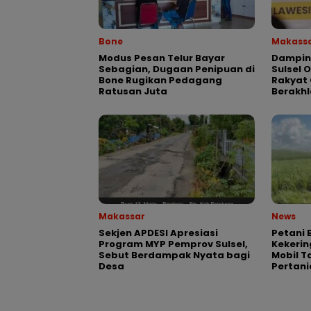
Bone
Makass
Modus Pesan Telur Bayar
Dampin
Sebagian, Dugaan Penipuan di
Sulsel 
Bone Rugikan Pedagang
Rakyat 
Ratusan Juta
Berakhl
Makassar
News
Sekjen APDESI Apresiasi
Petani 
Program MYP Pemprov Sulsel,
Kekeri
Sebut Berdampak Nyata bagi
Mobil T
Desa
Pertani