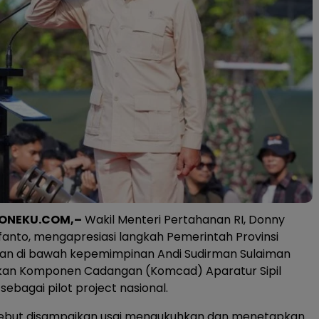
ONEKU.COM,–
Wakil Menteri Pertahanan RI, Donny
nto, mengapresiasi langkah Pemerintah Provinsi
tan di bawah kepemimpinan Andi Sudirman Sulaiman
kan Komponen Cadangan (Komcad) Aparatur Sipil
ebagai pilot project nasional.
rsebut disampaikan usai mengukuhkan dan menetapkan