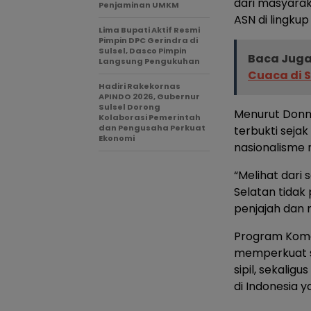
dari masyara
Penjaminan UMKM
ASN di lingkup
Lima Bupati Aktif Resmi
Pimpin DPC Gerindra di
Sulsel, Dasco Pimpin
Baca Juga
Langsung Pengukuhan
Cuaca di S
Hadiri Rakekornas
APINDO 2026, Gubernur
Sulsel Dorong
Menurut Donny
Kolaborasi Pemerintah
dan Pengusaha Perkuat
terbukti seja
Ekonomi
nasionalisme 
“Melihat dari
Selatan tidak
penjajah dan
Program Komca
memperkuat s
sipil, sekali
di Indonesia 