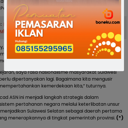
kat Sulawesi Selatan umumnya dan khususnya pegawai
 Pemerintah Provinsi Sulawesi Selatan,” katanya.
:
Kolaborasi Diskominfo dan BMKG, Informasi
ulsel Makin Cepat dan Akurat
, semangat bela negara masyarakat Sulsel telah
k masa perjuangan kemerdekaan Indonesia. Karena itu,
masyarakat Sulawesi Selatan tidak perlu diragukan lagi.
 sejarah, saya rasa nasionalisme masyarakat Sulawesi
 perlu dipertanyakan lagi. Bagaimana kita mengusir
 mempertahankan kemerdekaan kita,” tuturnya.
d ASN ini menjadi langkah strategis dalam
istem pertahanan negara melalui keterlibatan unsur
gus menjadikan Sulawesi Selatan sebagai daerah pertama
yang menerapkannya di tingkat pemerintah provinsi.
(*)