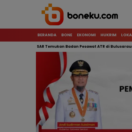
BERANDA
BONE
EKONOMI
HUKRIM
LOKA
erjal, Tim SAR Temukan Badan Pesawat ATR di Bulusaraung