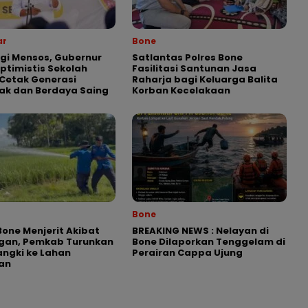
ar
Bone
gi Mensos, Gubernur
Satlantas Polres Bone
Optimistis Sekolah
Fasilitasi Santunan Jasa
Cetak Generasi
Raharja bagi Keluarga Balita
ak dan Berdaya Saing
Korban Kecelakaan
Bone
Bone Menjerit Akibat
BREAKING NEWS : Nelayan di
ngan, Pemkab Turunkan
Bone Dilaporkan Tenggelam di
angki ke Lahan
Perairan Cappa Ujung
an