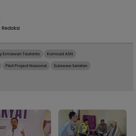
l
 Redaksi
y Ermawan Taufanto
Komcad ASN
Pilot Project Nasional
Sulawesi Selatan