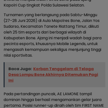
Kapolri Cup tingkat Polda Sulawesi Selatan.
Turnamen yang berlangsung pada Sabtu-Minggu
(27–28 Juni 2026) di Aula Mapolres Bone, Jalan Yos
Sudarso, Kecamatan Tanete Riattang Timur, diikuti
oleh 25 tim esports dari berbagai wilayah di
Kabupaten Bone. Ajang ini menjadi wadah bagi para
pecinta esports, khususnya Mobile Legends, untuk
mengasah kemampuan sekaligus menjunjung tinggi
nilai sportivitas.
Baca Juga:
Korban Tenggelam di Telaga
Desa Lompu Bone Akhirnya Ditemukan Pagi
Ini
Pada pertandingan puncak, AE LAMONE tampil
dominan hingga berhasil mengamankan gelar juara
pertama. Posisi runner-up diraih oleh tim FIRST NAME