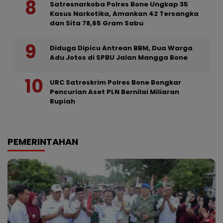
Satresnarkoba Polres Bone Ungkap 35
Kasus Narkotika, Amankan 42 Tersangka
dan Sita 78,65 Gram Sabu
Diduga Dipicu Antrean BBM, Dua Warga
Adu Jotos di SPBU Jalan Mangga Bone
URC Satreskrim Polres Bone Bongkar
Pencurian Aset PLN Bernilai Miliaran
Rupiah
PEMERINTAHAN