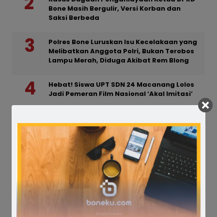
Bone Masih Bergulir, Versi Korban dan
Saksi Berbeda
Polres Bone Luruskan Isu Kecelakaan yang
Melibatkan Anggota Polri, Bukan Terobos
Lampu Merah, Diduga Akibat Rem Blong
Hebat! Siswa UPT SDN 24 Macanang Lolos
Jadi Pemeran Film Nasional ‘Akal Imitasi’
Tindak Lanjuti Laporan Warga, Polisi
Gerebek Rumah yang Diduga Dijadikan
Lokasi Prostitusi
URC Resmob Bone Sisir TKP Penganiayaan
Bersenjata Parang di Mattanete Bua,
Pelaku Akhirnya Ditamankan
BREAKING NEWS : Nelayan di Bone
Dilaporkan Tenggelam di Perairan Cappa