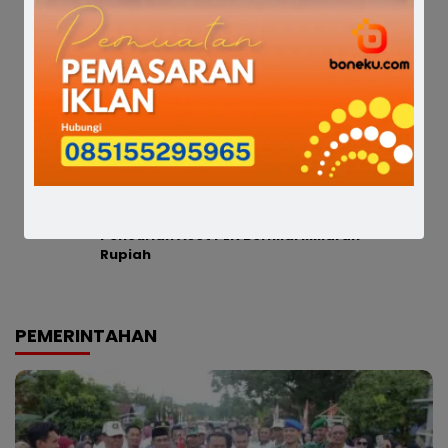
Ujung
Satresnarkoba Polres Bone Ungkap 35
Kasus Narkotika, Amankan 42 Tersangka
dan Sita 78,65 Gram Sabu
Diduga Dipicu Antrean BBM, Dua Warga
Adu Jotos di SPBU Jalan Mangga Bone
URC Satreskrim Polres Bone Bongkar
Pencurian Aset PLN Bernilai Miliaran
Rupiah
PEMERINTAHAN