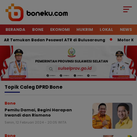
BERANDA
BONE
EKONOMI
HUKRIM
LOKAL
NEWS
SAR Temukan Badan Pesawat ATR di Bulusaraung
Motor Kurir
Topik
Caleg DPRD Bone
Bone
Pemilu Damai, Begini Harapan
Irwandi dan Rismono
Senin, 12 Februari 2024 - 20:05 WITA
Bone