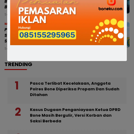
Berada di Prancis untuk Diplomasi
Budaya, Sekolah Tetap Dipantau
Sabtu, 8 Agu 2026 - 21:48 WITA
Makassar
Perkuat Mitigasi Kekeringan, Gubernur
Sulsel Siapkan Bantuan Pompa Air dan
Sumur Bor untuk Wilayah Petanian
Sabtu, 8 Agu 2026 - 20:17 WITA
TRENDING
Pasca Terlibat Kecelakaan, Anggota
Polres Bone Diperiksa Propam Dan Sudah
Ditahan
Kasus Dugaan Penganiayaan Ketua DPRD
Bone Masih Bergulir, Versi Korban dan
Saksi Berbeda