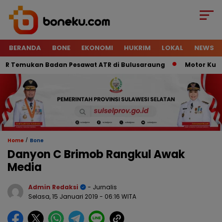
BERANDA
BONE
EKONOMI
HUKRIM
LOKAL
NEWS
 Temukan Badan Pesawat ATR di Bulusaraung
Motor Kurir Ra
/
Home
Bone
Danyon C Brimob Rangkul Awak
Media
Admin Redaksi
- Jurnalis
Selasa, 15 Januari 2019
- 06:16 WITA