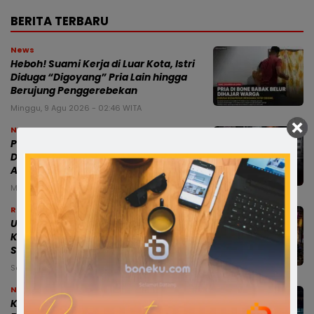
BERITA TERBARU
News
Heboh! Suami Kerja di Luar Kota, Istri
Diduga “Digoyang” Pria Lain hingga
Berujung Penggerebekan
Minggu, 9 Agu 2026 - 02:46 WITA
News
Polisi Bone Ungkap Peredaran Sabu,
Dua Terduga Pelaku Diamankan di
Awangpone
Minggu, 9 Agu 2026 - 01:01 WITA
Ragam
URC Sat Reskrim Polres Bone Rangkul
Komunitas Motor, Papalimbad
Sampaikan Pesan Kamtibmas
Sabtu, 8 Agu 2026 - 23:58 WITA
News
Kepsek SMPN 5 Bone Buka Suara: