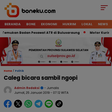
BERANDA
BONE
EKONOMI
HUKRIM
LOKAL
NEWS
emukan Badan Pesawat ATR di Bulusaraung
Motor Kurir Raib
/
Home
Politik
Caleg bicara sambil ngopi
Admin Redaksi
- Jurnalis
Jumat, 25 Januari 2019
- 07:12 WITA