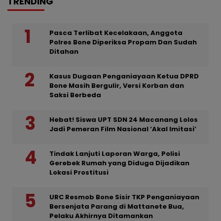
TRENDING
Pasca Terlibat Kecelakaan, Anggota
Polres Bone Diperiksa Propam Dan Sudah
Ditahan
Kasus Dugaan Penganiayaan Ketua DPRD
Bone Masih Bergulir, Versi Korban dan
Saksi Berbeda
Hebat! Siswa UPT SDN 24 Macanang Lolos
Jadi Pemeran Film Nasional ‘Akal Imitasi’
Tindak Lanjuti Laporan Warga, Polisi
Gerebek Rumah yang Diduga Dijadikan
Lokasi Prostitusi
URC Resmob Bone Sisir TKP Penganiayaan
Bersenjata Parang di Mattanete Bua,
Pelaku Akhirnya Ditamankan