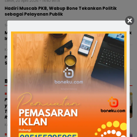
Senin, 20 April 2026 - 14:40 WITA
Hadiri Muscab PKB, Wabup Bone Tekankan Politik
sebagai Pelayanan Publik
Sabtu, 6 September 2025 - 15:42 WITA
Musda VI PKS Bone: Kokoh Bersama Majukan Bone untuk
Indonesia
Kamis, 27 Februari 2025 - 20:36 WITA
Perkuat Wawasan Kebangsaan, Andi Muzakkir Aqil
Sosialisasi 4 Pilar di Kabupaten Bone
BERITA TERBARU
Bone
Polres Bone Luruskan Isu Kecelakaan
yang Melibatkan Anggota Polri, Bukan
Terobos Lampu Merah, Diduga Akibat
Rem Blong
Kamis, 6 Agu 2026 - 23:14 WITA
Bone