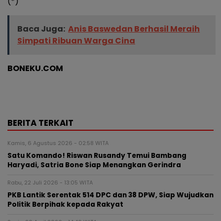
(*)
Baca Juga:
Anis Baswedan Berhasil Meraih
Simpati Ribuan Warga Cina
BONEKU.COM
BERITA TERKAIT
Kamis, 6 Agustus 2026 - 02:58 WITA
Satu Komando! Riswan Rusandy Temui Bambang
Haryadi, Satria Bone Siap Menangkan Gerindra
Rabu, 22 Juli 2026 - 13:05 WITA
PKB Lantik Serentak 514 DPC dan 38 DPW, Siap Wujudkan
Politik Berpihak kepada Rakyat