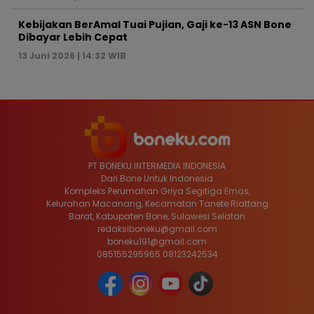
Kebijakan BerAmal Tuai Pujian, Gaji ke-13 ASN Bone
Dibayar Lebih Cepat
13 Juni 2026 | 14:32 WIB
PT BONEKU INTERMEDIA INDONESIA
Dari Bone Untuk Indonesia
Kompleks Perumahan Griya Segitiga Emas,
Kelurahan Macanang, Kecamatan Tanete Riattang
Barat, Kabupaten Bone, Sulawesi Selatan
redaksiboneku@gmail.com
boneku191@gmail.com
085155295965 08123242534