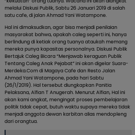
“kekuatan” orang tuanya. Wacana ini akan diangkat
melalui Diskusi Publik, Sabtu 26 Januari 2019 di salah
satu cafe, di jalan Ahmad Yani Watampone.
Hal ini dimaksudkan, agar bisa menjadi penilaian
masyarakat bahwa, apakah caleg seperti ini, hanya
berlindung di ketiak orang tuanya ataukah memang
mereka punya kapasitas personalnya. Diskusi Publik
Bertajuk Caleg Bicara “Menjawab keraguan Publik
Tentang Caleg Anak Pejabat” ini akan digelar Suara-
Merdeka.Com di Magaya Cafe dan Resto Jalan
Ahmad Yani Watampone, pada hari Sabtu
(26/1/2019). Hal tersebut diungkapkan Panitia
Pelaksana, Alfian T Anugerah. Menurut Alfian, Hal ini
akan kami angkat, mengingat proses pembelajaran
politik tidak cepat, butuh waktu supaya mereka tidak
menjadi anggota dewan karbitan alias mendopleng
dari orangtua.