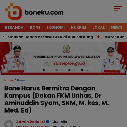
BERANDA
BONE
EKONOMI
HUKRIM
LOKAL
NEWS
Temukan Badan Pesawat ATR di Bulusaraung
Motor Kurir Rai
/
Home
News
Bone Harus Bermitra Dengan
Kampus (Dekan FKM Unhas, Dr
Aminuddin Syam, SKM, M. kes, M.
Med. Ed)
Admin Redaksi
- Jurnalis