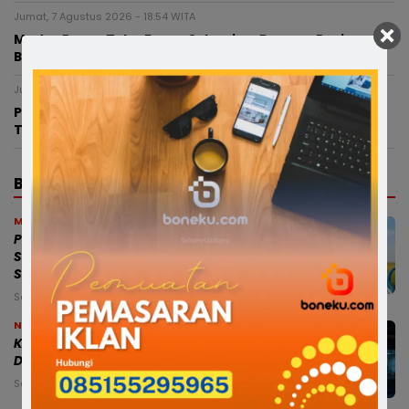
Jumat, 7 Agustus 2026 - 18:54 WITA
Modus Pesan Telur Bayar Sebagian, Dugaan Penipuan di
Bone Rugikan Pedagang Ratusan Juta
Jumat, 7 Agustus 2026 - 18:12 WITA
Petani Bone Menjerit Akibat Kekeringan, Pemkab
Turunkan Mobil Tangki ke Lahan Pertanian
BERITA TERBARU
Makassar
Perkuat Mitigasi Kekeringan, Gubernur
Sulsel Siapkan Bantuan Pompa Air dan
Sumur Bor untuk Wilayah Petanian
Sabtu, 8 Agu 2026 - 20:17 WITA
News
Kepsek SMPN 5 Belum Masuk Sejak
Dilantik, Dikabarkan Berada di Paris
Sabtu, 8 Agu 2026 - 16:34 WITA