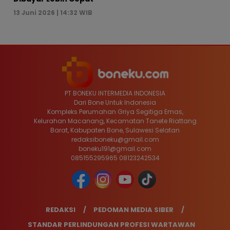
13 Juni 2026 | 14:32 WIB
PT BONEKU INTERMEDIA INDONESIA
Dari Bone Untuk Indonesia
Kompleks Perumahan Griya Segitiga Emas,
Kelurahan Macanang, Kecamatan Tanete Riattang
Barat, Kabupaten Bone, Sulawesi Selatan
redaksiboneku@gmail.com
boneku191@gmail.com
085155295965 08123242534
REDAKSI
PEDOMAN MEDIA SIBER
STANDAR PERLINDUNGAN PROFESI WARTAWAN