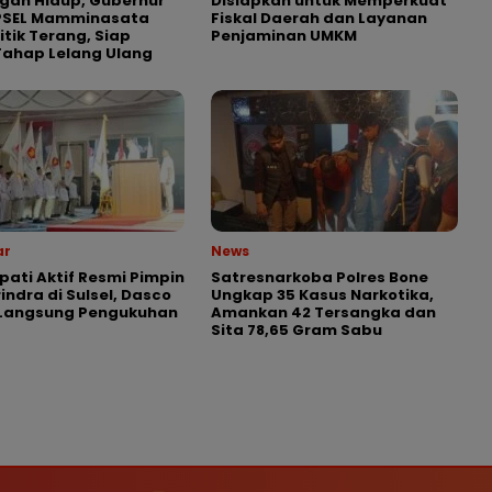
gan Hidup, Gubernur
Disiapkan untuk Memperkuat
 PSEL Mamminasata
Fiskal Daerah dan Layanan
itik Terang, Siap
Penjaminan UMKM
Tahap Lelang Ulang
ar
News
pati Aktif Resmi Pimpin
Satresnarkoba Polres Bone
indra di Sulsel, Dasco
Ungkap 35 Kasus Narkotika,
 Langsung Pengukuhan
Amankan 42 Tersangka dan
Sita 78,65 Gram Sabu