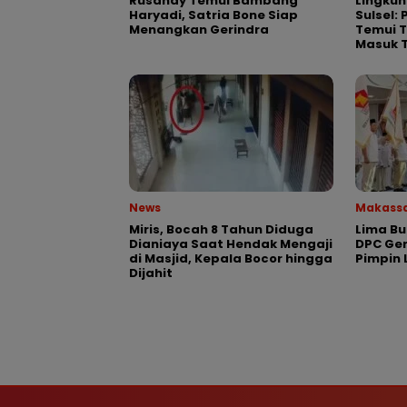
Rusandy Temui Bambang
Lingkun
Haryadi, Satria Bone Siap
Sulsel:
Menangkan Gerindra
Temui T
Masuk 
News
Makass
Miris, Bocah 8 Tahun Diduga
Lima Bu
Dianiaya Saat Hendak Mengaji
DPC Ger
di Masjid, Kepala Bocor hingga
Pimpin
Dijahit