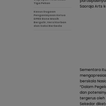
partisipasiny
Tiga Pekan
Saoraja Arts 
Kasus Dugaan
Penganiayaan Ketua
DPRD Bone Masih
Bergulir, Versi Korban
dan Saksi Berbeda
Sementara itu
mengapresiasi
berskala Nasio
“Dalam Pegela
dan potensiny
tergerus oleh
Sekedar diketa