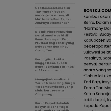
URC Resmob Bone Sisir
BONEKU.CO
TKP Penganiayaan
Bersenjata Parang di
kembali akan 
Mattanete Bua, Pelaku
Berru, Dalam 
Akhirnya Ditamankan
“Harmony Dala
Di Balik Video Pencurian
Festival Buday
Kotak Amal Masjid di
Bone, Tersimpan Kisah
Kabupaten Barr
Pilu Seorang Santri yang
beberapa item
Kelaparan dan Rindu
Orang Tua
Sulawesi Selat
Pasalnya, Sao
Perangi Narkotika
hingga Desa, Bupati
penyaji pertun
Bone Resmikan Tim P4GN
acara yang s
di 27 Kecamatan
“Tahun lalu, k
Menguji Adrenalin di Air
Tari Bajo, In
Terjun Maccading, Surga
Tersembunyi Bone yang
Tema Tari Map
Kini Diburu Pecinta
Ketua Saoraja 
Canyoning
Lebih lanjut,
Buruh Proyek Sekolah
kepada Kapol
Rakyat di Bone Tagih
Gaji, Upah Telat Lebih