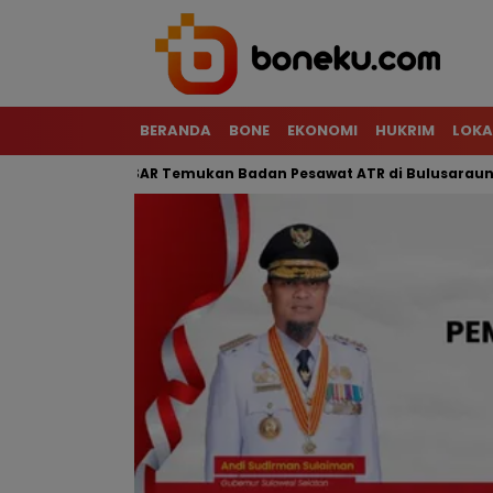
BERANDA
BONE
EKONOMI
HUKRIM
LOKA
Terjal, Tim SAR Temukan Badan Pesawat ATR di Bulusaraung