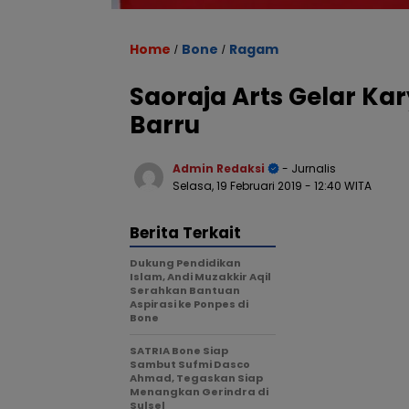
Home
Bone
Ragam
/
/
Saoraja Arts Gelar Ka
Barru
Admin Redaksi
- Jurnalis
Selasa, 19 Februari 2019
- 12:40 WITA
Berita Terkait
Dukung Pendidikan
Islam, Andi Muzakkir Aqil
Serahkan Bantuan
Aspirasi ke Ponpes di
Bone
SATRIA Bone Siap
Sambut Sufmi Dasco
Ahmad, Tegaskan Siap
Menangkan Gerindra di
Sulsel