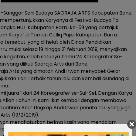
M
-Sanggar Seni Budaya SAORAJA ARTS Kabupaten Bone,
mempertunjukkan Karyanya di Festival Budaya To
rangka HUT Kabupaten Barru ke-59 yang bertajuk
m Karya” di Taman Colliq Pujie, Kabupaten Barru.
a tersebut, yang di helat oleh Dinas Pendidikan
u mulai selasa 19 hingga 21 februari 2019, menyajikan
 kegiatan, salah satunya Temu 24 Koreografer Se-
an yang diikuti Saoraja Arts dari Bone.
raja Arts yang dimotori Andi Irwan menyabet Gelar
jukkan Tari Terbaik tahun lalu dan kembali diundang di
ama.
ami juara 1 dari 24 Koreografer se-Sul-Sel. Dengan Karya
sya Allah Tahun ini Kami ikut kembali dengan membawa
patinro Ana” Ungkap Andi Irwan penata tari yang juga
Arts (19/2/2019).
 Irwan menghaturkan terima kasih yang mendalam
res Bone, AKBP Muhammad Kadar Islam Kasim atas