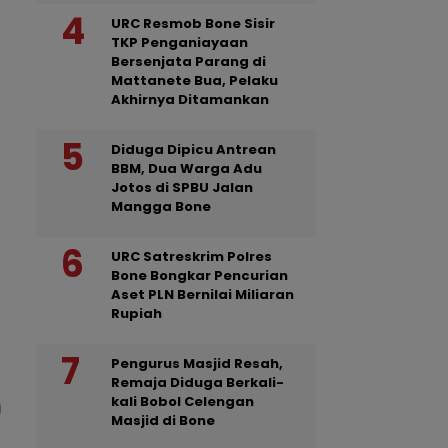
URC Resmob Bone Sisir
TKP Penganiayaan
Bersenjata Parang di
Mattanete Bua, Pelaku
Akhirnya Ditamankan
Diduga Dipicu Antrean
BBM, Dua Warga Adu
Jotos di SPBU Jalan
Mangga Bone
URC Satreskrim Polres
Bone Bongkar Pencurian
Aset PLN Bernilai Miliaran
Rupiah
Pengurus Masjid Resah,
Remaja Diduga Berkali-
kali Bobol Celengan
Masjid di Bone