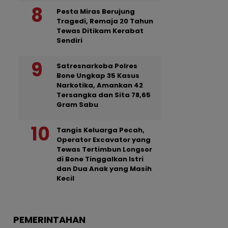
Pesta Miras Berujung
Tragedi, Remaja 20 Tahun
Tewas Ditikam Kerabat
Sendiri
Satresnarkoba Polres
Bone Ungkap 35 Kasus
Narkotika, Amankan 42
Tersangka dan Sita 78,65
Gram Sabu
Tangis Keluarga Pecah,
Operator Excavator yang
Tewas Tertimbun Longsor
di Bone Tinggalkan Istri
dan Dua Anak yang Masih
Kecil
PEMERINTAHAN