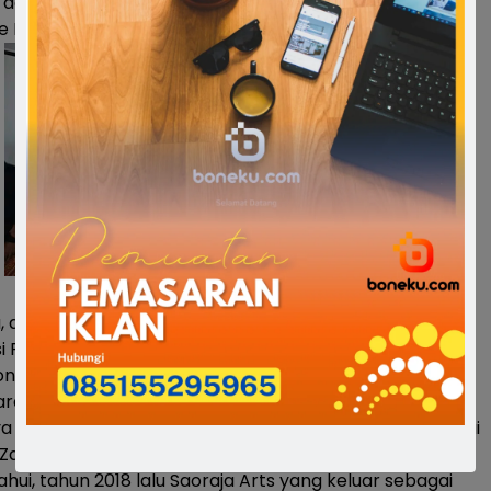
a dalam bentuk Transportasi dan Akomodasi kepada
ke Barru Ungkapnya.
, ditempat terpisah, Seniman Bone Boer Flute
 Festival Budaya To Berru yang menyatukan Karya Tari
nal.
ran seperti inilah pekerja seni bisa meluapkan karya
a dalam seni budaya di kalangan anak muda yang mulai
 Zaman” jelasnya.
hui, tahun 2018 lalu Saoraja Arts yang keluar sebagai