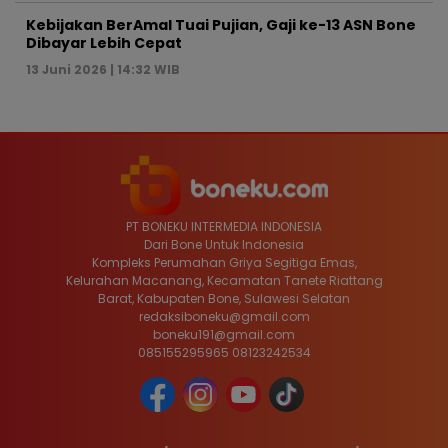
Kebijakan BerAmal Tuai Pujian, Gaji ke-13 ASN Bone
Dibayar Lebih Cepat
13 Juni 2026 | 14:32 WIB
PT BONEKU INTERMEDIA INDONESIA
Dari Bone Untuk Indonesia
Kompleks Perumahan Griya Segitiga Emas,
Kelurahan Macanang, Kecamatan Tanete Riattang
Barat, Kabupaten Bone, Sulawesi Selatan
redaksiboneku@gmail.com
boneku191@gmail.com
085155295965 08123242534