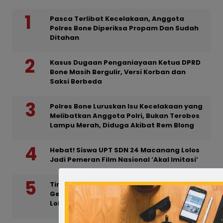
Pasca Terlibat Kecelakaan, Anggota
Polres Bone Diperiksa Propam Dan Sudah
Ditahan
Kasus Dugaan Penganiayaan Ketua DPRD
Bone Masih Bergulir, Versi Korban dan
Saksi Berbeda
Polres Bone Luruskan Isu Kecelakaan yang
Melibatkan Anggota Polri, Bukan Terobos
Lampu Merah, Diduga Akibat Rem Blong
Hebat! Siswa UPT SDN 24 Macanang Lolos
Jadi Pemeran Film Nasional ‘Akal Imitasi’
Tindak Lanjuti Laporan Warga, Polisi
Gerebek Rumah yang Diduga Dijadikan
Lokasi Prostitusi