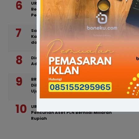
URC Resmob Bone Sisir TKP Penganiayaan
Bersenjata Parang di Mattanete Bua,
Pelaku Akhirnya Ditamankan
Satresnarkoba Polres Bone Ungkap 35
Kasus Narkotika, Amankan 42 Tersangka
dan Sita 78,65 Gram Sabu
Diduga Dipicu Antrean BBM, Dua Warga
Adu Jotos di SPBU Jalan Mangga Bone
BREAKING NEWS : Nelayan di Bone
Dilaporkan Tenggelam di Perairan Cappa
Ujung
URC Satreskrim Polres Bone Bongkar
Pencurian Aset PLN Bernilai Miliaran
Rupiah