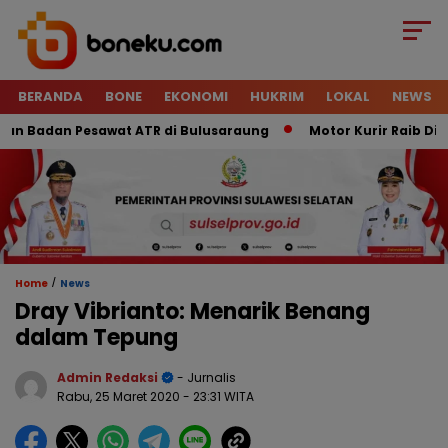
BERANDA
BONE
EKONOMI
HUKRIM
LOKAL
NEWS
an Pesawat ATR di Bulusaraung
Motor Kurir Raib Digondol 
/
Home
News
Dray Vibrianto: Menarik Benang
dalam Tepung
Admin Redaksi
- Jurnalis
Rabu, 25 Maret 2020
- 23:31 WITA