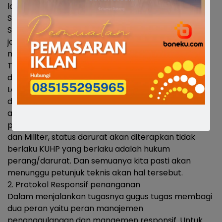
lainnya.
Soft lockdown dan lockdown
Soft lockdown yang dilakukan dengan membatasi
jam-jam operasional, tempat aktifitas,
mengurangi orang berkumpul di suatu tempat.
Termasuk membatasi orang masuk keluar
dari dan ke Kabupaten Bone
Lockdown adalah menutup akses Kabupaten Bone
dari segala arah. Kewenangan lockdown
adalah kewenangan pemerintah pusat dan dalam
pelaksanaannya akan melibatkan Polisi
dan Militer, status darurat akan diterapkan tidak
berlaku KUHP yang berlaku adalah hukum
perang/darurat. Dan semuanya kita pasti akan
menunggu petunjuk teknis akan hal tersebut.
2. Protokol Responsif penanganan
Dalam menjalankan tugasnya gugus tugas membagi
dua peran yaitu peran manajemen
penanggulangan dan mangemen responsif. Untuk