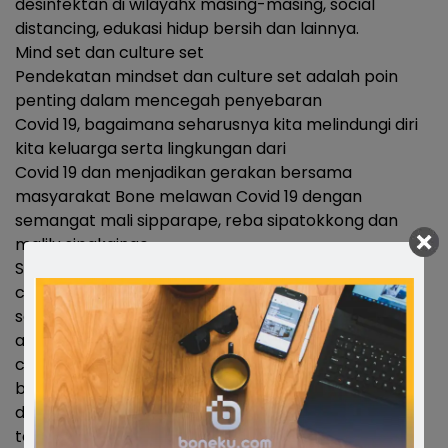
desinfektan di wilayahx masing-masing, social
distancing, edukasi hidup bersih dan lainnya.
Mind set dan culture set
Pendekatan mindset dan culture set adalah poin
penting dalam mencegah penyebaran
Covid 19, bagaimana seharusnya kita melindungi diri
kita keluarga serta lingkungan dari
Covid 19 dan menjadikan gerakan bersama
masyarakat Bone melawan Covid 19 dengan
semangat mali sipparape, reba sipatokkong dan
malilu sipakainge.
Salah satu contoh kecil perubahan mindset dan
culture set dari diri sendiri, misalnya kalau
selama ini kita sering “nongkrong” di warung kopi
atau tempat umum lainnya, saat ini
cukuplah kita membeli melalui kurir atau take away
beli dan langsung pulang tidak perlu
duduk berlama lama, kita bisa memanfaatkan
teknologi dengan whatsapp atau aplikasi