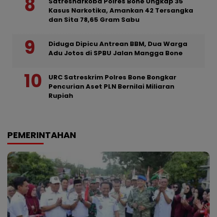
Satresnarkoba Polres Bone Ungkap 35
Kasus Narkotika, Amankan 42 Tersangka
dan Sita 78,65 Gram Sabu
Diduga Dipicu Antrean BBM, Dua Warga
Adu Jotos di SPBU Jalan Mangga Bone
URC Satreskrim Polres Bone Bongkar
Pencurian Aset PLN Bernilai Miliaran
Rupiah
PEMERINTAHAN