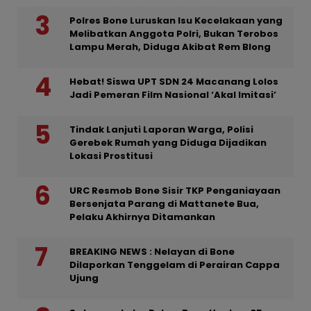
Polres Bone Luruskan Isu Kecelakaan yang
Melibatkan Anggota Polri, Bukan Terobos
Lampu Merah, Diduga Akibat Rem Blong
Hebat! Siswa UPT SDN 24 Macanang Lolos
Jadi Pemeran Film Nasional ‘Akal Imitasi’
Tindak Lanjuti Laporan Warga, Polisi
Gerebek Rumah yang Diduga Dijadikan
Lokasi Prostitusi
URC Resmob Bone Sisir TKP Penganiayaan
Bersenjata Parang di Mattanete Bua,
Pelaku Akhirnya Ditamankan
BREAKING NEWS : Nelayan di Bone
Dilaporkan Tenggelam di Perairan Cappa
Ujung