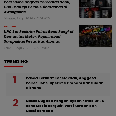
Polisi Bone Ungkap Peredaran Sabu,
Dua Terduga Pelaku Diamankan di
Awangpone
Minggu, 9 Agu 2026 - 01:01 WITA
Ragam
URC Sat Reskrim Polres Bone Rangkul
Komunitas Motor, Papalimbad
Sampaikan Pesan Kamtibmas
Sabtu, 8 Agu 2026 - 23:58 WITA
TRENDING
Pasca Terlibat Kecelakaan, Anggota
Polres Bone Diperiksa Propam Dan Sudah
Ditahan
Kasus Dugaan Penganiayaan Ketua DPRD
Bone Masih Bergulir, Versi Korban dan
Saksi Berbeda