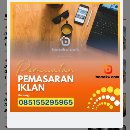
BERITA TERBARU
News
Hasil Verifikasi Dikirim ke Jakarta,
Pencabutan Izin Tambang Lampoko
Tergantung DESDM Sulsel
Minggu, 9 Agu 2026 - 18:36 WITA
News
Dokumen Tambang Belum Lengkap,
Gubernur Jatuhkan Sanksi Perusahaan
Tambang di Lampoko
Minggu, 9 Agu 2026 - 12:15 WITA
News
Heboh! Suami Kerja di Luar Kota, Istri
Diduga “Digoyang” Pria Lain hingga
Berujung Penggerebekan
Minggu, 9 Agu 2026 - 02:46 WITA
News