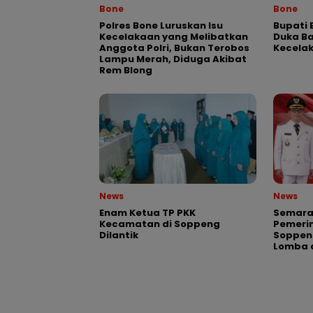
Bone
Bone
Polres Bone Luruskan Isu
Bupati 
Kecelakaan yang Melibatkan
Duka Ba
Anggota Polri, Bukan Terobos
Kecela
Lampu Merah, Diduga Akibat
Rem Blong
News
News
Enam Ketua TP PKK
Semarak
Kecamatan di Soppeng
Pemeri
Dilantik
Soppen
Lomba 