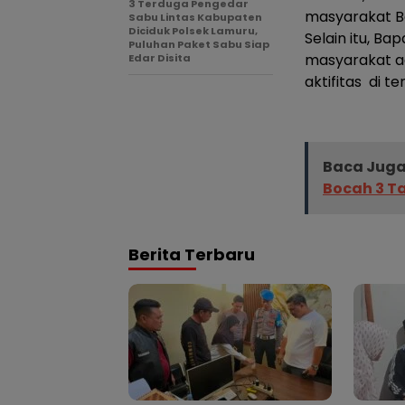
3 Terduga Pengedar
masyarakat B
Sabu Lintas Kabupaten
Diciduk Polsek Lamuru,
Selain itu, B
Puluhan Paket Sabu Siap
masyarakat a
Edar Disita
aktifitas di t
Baca Juga
Bocah 3 T
Berita Terbaru