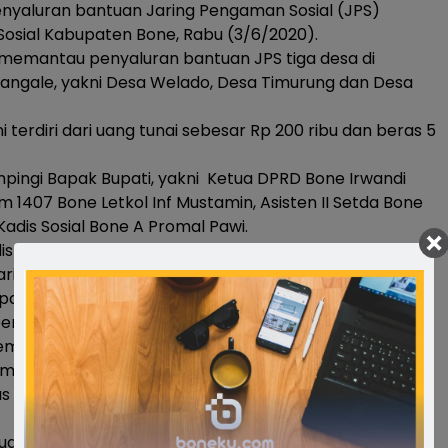
yaluran bantuan Jaring Pengaman Sosial (JPS)
 Sosial Kabupaten Bone, Rabu (3/6/2020).
ati memantau penyaluran bantuan JPS tiga desa di
angale, yakni Desa Welado, Desa Timurung dan Desa
i terdiri dari uang tunai sebesar Rp 200 ribu dan beras 5
ingi Bapak Bupati, yakni Ketua DPRD Bone Irwandi
m 1407 Bone Letkol Inf Mustamin, Asisten II Setda Bone
Kadis Sosial Bone A Promal Pawi.
is Perindustrian Bone Ir Khalil Syihab, Kadis PU Bone H
Pariwisata Bone Budiono, Kadis Kominfo Bone A Amran.
tan itu, Bupati Bone Dr H A Fahsar M Padjalangi
embagian bantuan JPS berasal dari Pemerintah
emkab) Bone.
pembagian yang diberikan kepada masyarakat yang
 dapat bantuan, tetapi belum dapat bantuan,” kata
tuan itu wujud bentuk kepedulian Pemkab kepada