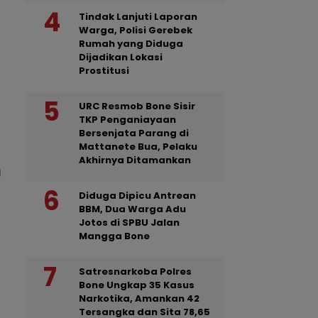
Tindak Lanjuti Laporan
Warga, Polisi Gerebek
Rumah yang Diduga
Dijadikan Lokasi
Prostitusi
URC Resmob Bone Sisir
TKP Penganiayaan
Bersenjata Parang di
Mattanete Bua, Pelaku
Akhirnya Ditamankan
Diduga Dipicu Antrean
BBM, Dua Warga Adu
Jotos di SPBU Jalan
Mangga Bone
Satresnarkoba Polres
Bone Ungkap 35 Kasus
Narkotika, Amankan 42
Tersangka dan Sita 78,65