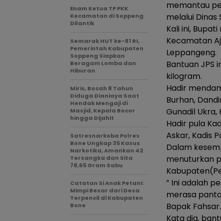
memantau pen
Enam Ketua TP PKK
melalui Dinas
Kecamatan di Soppeng
Dilantik
Kali ini, Bup
Kecamatan Aj
Semarak HUT ke-81 RI,
Pemerintah Kabupaten
Leppangeng.
Soppeng Siapkan
Bantuan JPS in
Beragam Lomba dan
Hiburan
kilogram.
Hadir mendamp
Miris, Bocah 8 Tahun
Diduga Dianiaya Saat
Burhan, Dandi
Hendak Mengaji di
Gunadil Ukra, 
Masjid, Kepala Bocor
hingga Dijahit
Hadir pula Kad
Askar, Kadis 
Satresnarkoba Polres
Bone Ungkap 35 Kasus
Dalam kesempa
Narkotika, Amankan 42
menuturkan p
Tersangka dan Sita
78,65 Gram Sabu
Kabupaten(P
” Ini adalah 
Catatan Si Anak Petani:
Mimpi Besar dari Desa
merasa pantas
Terpencil di Kabupaten
Bapak Fahsar.
Bone
Kata dia, ban