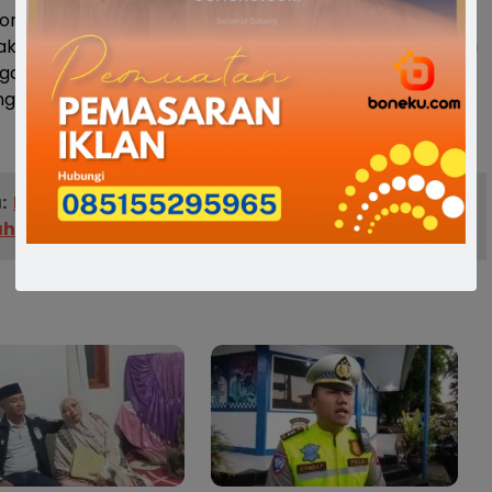
one.
apak Bupati juga menghimbau dan mengingatkan kepada
gar memperhatikan protokoler kesehatan dalam
engah pandemi Covid 19.(*).
:
Polisi Amankan Terduga Pelaku Penganiayaan
ahun di Bone