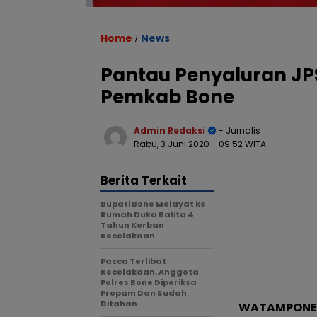
Home
News
/
Pantau Penyaluran JPS
Pemkab Bone
Admin Redaksi
- Jurnalis
Rabu, 3 Juni 2020
- 09:52 WITA
Berita Terkait
Bupati Bone Melayat ke
Rumah Duka Balita 4
Tahun Korban
Kecelakaan
Pasca Terlibat
Kecelakaan, Anggota
Polres Bone Diperiksa
Propam Dan Sudah
Ditahan
WATAMPONE