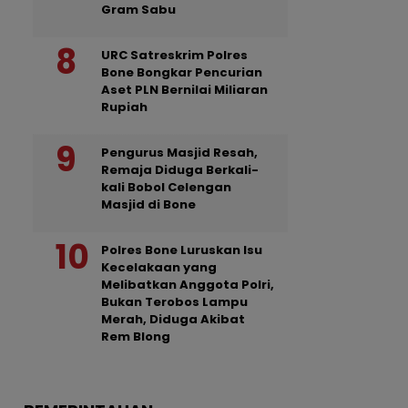
Gram Sabu
URC Satreskrim Polres
Bone Bongkar Pencurian
Aset PLN Bernilai Miliaran
Rupiah
Pengurus Masjid Resah,
Remaja Diduga Berkali-
kali Bobol Celengan
Masjid di Bone
Polres Bone Luruskan Isu
Kecelakaan yang
Melibatkan Anggota Polri,
Bukan Terobos Lampu
Merah, Diduga Akibat
Rem Blong