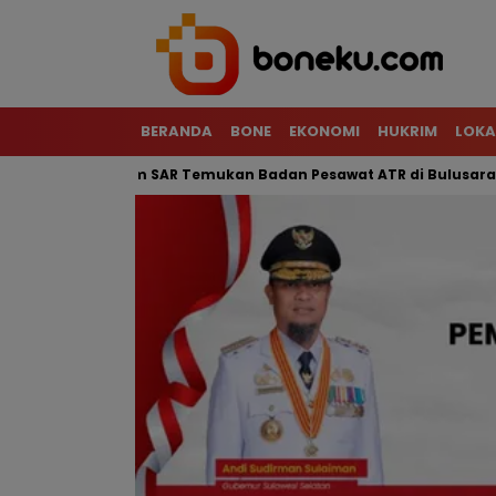
BERANDA
BONE
EKONOMI
HUKRIM
LOKA
 Terjal, Tim SAR Temukan Badan Pesawat ATR di Bulusaraung