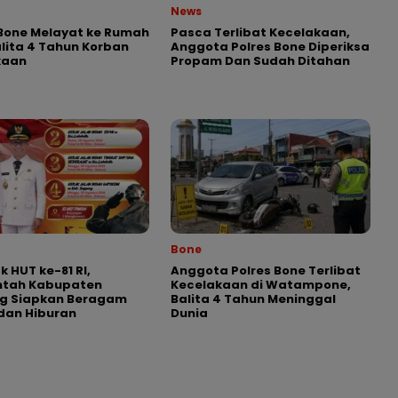
News
Bone Melayat ke Rumah
Pasca Terlibat Kecelakaan,
lita 4 Tahun Korban
Anggota Polres Bone Diperiksa
kaan
Propam Dan Sudah Ditahan
Bone
 HUT ke-81 RI,
Anggota Polres Bone Terlibat
ntah Kabupaten
Kecelakaan di Watampone,
g Siapkan Beragam
Balita 4 Tahun Meninggal
dan Hiburan
Dunia