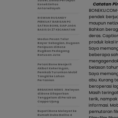
Sulsel, Dinilai Percepat
Catatan Pi
Konektivitas
Antarwilayah
BONEKU.COM-Se
pendek berju
RISWAN RUSANDY
PERKUAT BARISAN PC
maupun netize
SATRIA BONE, SIAP JAGA
Bahkan berag
BASIS DI 27 KECAMATAN
deras. Captio
Modus Pesan Telur
produk lokal i
Bayar Sebagian, Dugaan
Penipuan di Bone
Saya memang 
Rugikan Pedagang
beberapa sah
Ratusan Juta
mengagendakan
Petani Bone Menjerit
belasan tahun
Akibat Kekeringan,
Pemkab Turunkan Mobil
Saya memang t
Tangki ke Lahan
abu. Kurang te
Pertanian
beroperasi la
BREAKING NEWS : Nelayan
Masih teringa
di Bone Dilaporkan
Tenggelam di Perairan
terik, nampa
Cappa Ujung
informasi. Mo
pemutaran fi
Bupati Bone Melayat ke
Rumah Duka Balita 4
Film-film Rho