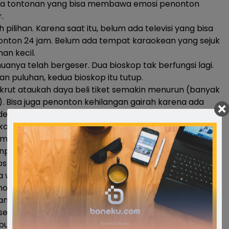
na tontonan yang bisa membawa emosi penonton
.
 pilihan. Karena saat itu, belum ada televisi yang bisa
onton 24 jam. Belum ada tempat karaokean yang sejuk
an kecil.
nya telah bergeser. Dua bioskop tak berfungsi lagi.
an puluhan, kedua bioskop itu tutup.
rut ataukah daya beli tiket semakin menurun (banyak
. Bisa juga penonton kehilangan gairah karena ada
ideo CD yang bisa diputar dirumah.
oskop memang telah mengalami masa-masa suram
i mulai bermunculan. Televisi telah menyuguhkan film
anpa harus berdesakan membeli tiket.
oskop kembali hadir di Bone. Dinamika keberadaannya
 waktu. Menyita perhatian karena selalu di protes.
o saat launching.
antangan itu, biokop pun harus ditutup karena aturan
sehatan harus dijalankan saat Corona kian ganas. Virus
buyarkan berbagai harapan. Fakum hingga setahun.