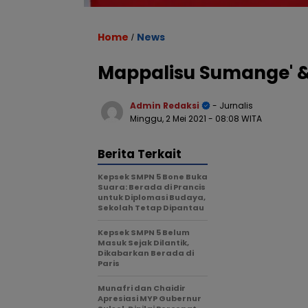
Home
News
/
Mappalisu Sumange' &
Admin Redaksi
- Jurnalis
Minggu, 2 Mei 2021
- 08:08 WITA
Berita Terkait
Kepsek SMPN 5 Bone Buka
Suara: Berada di Prancis
untuk Diplomasi Budaya,
Sekolah Tetap Dipantau
Kepsek SMPN 5 Belum
Masuk Sejak Dilantik,
Dikabarkan Berada di
Paris
Munafri dan Chaidir
Apresiasi MYP Gubernur