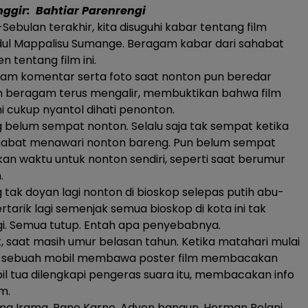
nggir: Bahtiar Parenrengi
bulan terakhir, kita disuguhi kabar tentang film
dul Mappalisu Sumange. Beragam kabar dari sahabat
n tentang film ini.
am komentar serta foto saat nonton pun beredar
n beragam terus mengalir, membuktikan bahwa film
ni cukup nyantol dihati penonton.
belum sempat nonton. Selalu saja tak sempat ketika
abat menawari nonton bareng. Pun belum sempat
 waktu untuk nonton sendiri, seperti saat berumur
.
ak doyan lagi nonton di bioskop selepas putih abu-
rtarik lagi semenjak semua bioskop di kota ini tak
gi. Semua tutup. Entah apa penyebabnya.
t, saat masih umur belasan tahun. Ketika matahari mulai
k sebuah mobil membawa poster film membacakan
bil tua dilengkapi pengeras suara itu, membacakan info
lm.
ma Irama, Rano Karno, Adven bangun, Herman Pelani,