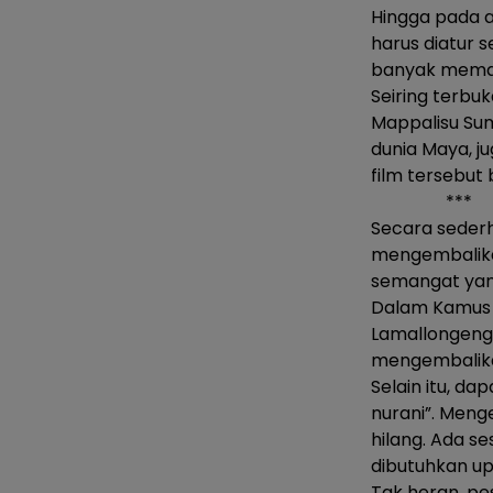
Hingga pada a
harus diatur s
banyak mema
Seiring terbu
Mappalisu Su
dunia Maya, 
film tersebut 
***
Secara sederh
mengembalika
semangat yan
Dalam Kamus L
Lamallongeng 
mengembalikan
Selain itu, d
nurani”. Meng
hilang. Ada se
dibutuhkan u
Tak heran, pes