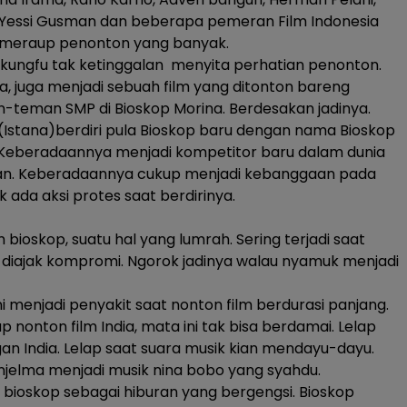
 Yessi Gusman dan beberapa pemeran Film Indonesia
u meraup penonton yang banyak.
n kungfu tak ketinggalan menyita perhatian penonton.
a, juga menjadi sebuah film yang ditonton bareng
teman SMP di Bioskop Morina. Berdesakan jadinya.
 (Istana)berdiri pula Bioskop baru dengan nama Bioskop
eberadaannya menjadi kompetitor baru dalam dunia
lman. Keberadaannya cukup menjadi kebanggaan pada
 ada aksi protes saat berdirinya.
 bioskop, suatu hal yang lumrah. Sering terjadi saat
 diajak kompromi. Ngorok jadinya walau nyamuk menjadi
ni menjadi penyakit saat nonton film berdurasi panjang.
p nonton film India, mata ini tak bisa berdamai. Lelap
n India. Lelap saat suara musik kian mendayu-dayu.
njelma menjadi musik nina bobo yang syahdu.
ka bioskop sebagai hiburan yang bergengsi. Bioskop