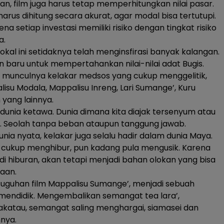
n, film juga harus tetap memperhitungkan nilai pasar.
harus dihitung secara akurat, agar modal bisa tertutupi.
rena setiap investasi memiliki risiko dengan tingkat risiko
a.
lokal ini setidaknya telah menginsfirasi banyak kalangan.
 baru untuk mempertahankan nilai-nilai adat Bugis.
 munculnya kelakar medsos yang cukup menggelitik,
lisu Modala, Mappalisu Inreng, Lari Sumange’, Kuru
yang lainnya.
 dunia ketawa. Dunia dimana kita diajak tersenyum atau
. Seolah tanpa beban ataupun tanggung jawab.
nia nyata, kelakar juga selalu hadir dalam dunia Maya.
 cukup menghibur, pun kadang pula mengusik. Karena
adi hiburan, akan tetapi menjadi bahan olokan yang bisa
aan.
uguhan film Mappalisu Sumange’, menjadi sebuah
mendidik. Mengembalikan semangat tea lara’,
katau, semangat saling menghargai, siamasei dan
nya.