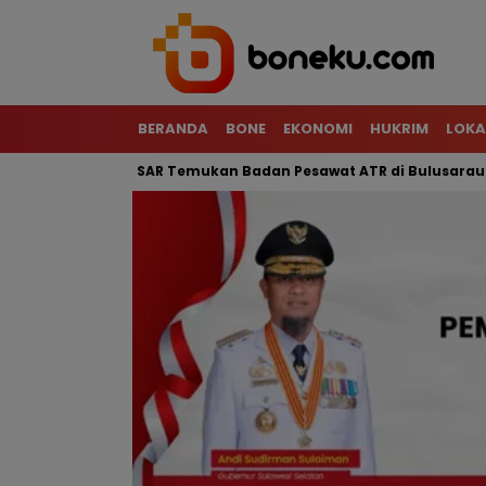
BERANDA
BONE
EKONOMI
HUKRIM
LOKA
erjal, Tim SAR Temukan Badan Pesawat ATR di Bulusaraung