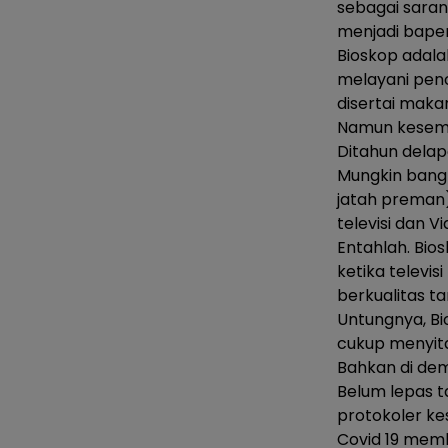
sebagai sara
menjadi baper
Bioskop adalah
melayani pen
disertai makan
Namun kesemua
Ditahun delap
Mungkin bangk
jatah preman)
televisi dan V
Entahlah. Bi
ketika televis
berkualitas t
Untungnya, Bi
cukup menyita
Bahkan di dem
Belum lepas t
protokoler ke
Covid 19 mem