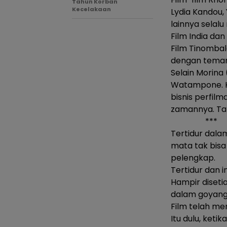
Tahun Korban
Kecelakaan
Lydia Kandou,
lainnya selal
Film India da
Film Tinombal
dengan teman-
Selain Morina
Watampone. K
bisnis perfi
zamannya. Tak
***
Tertidur dalam
mata tak bisa
pelengkap.
Tertidur dan i
Hampir disetia
dalam goyanga
Film telah me
Itu dulu, keti