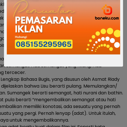
khirnya, bioskop kembali dibuka. Namun penonton
edemikian rupa supaya terhindar dari virus yang telah
kan korban.
kanya bioskop, muncullah sebuah karya anak lokal,
mange. Karya yang banyak diperbincangkan dalam
juga didunia nyata. Gelombang penonton menandakan,
bisa dibilang sukses.
ana, Mappalisu Sumange bisa diartikan
n semangat. Ada semangat yang hilang. Ada
g tercecer.
engkap Bahasa Bugis, yang disusun oleh Asmat Riady
dijelaskan bahwa Lisu berarti pulang. Memulangkan/
. Sumangek berarti semangat, hati nurani dan bathin.
apat pula berarti “mengembalikan semangat atau hati
embalikan memiliki konotasi, ada sesuatu yang pernah
suatu yang pergi. Pernah lenyap (adat). Untuk itulah,
paya untuk mengembalikannya.
an adat begitu kuat dalam film ini. Seperti kata