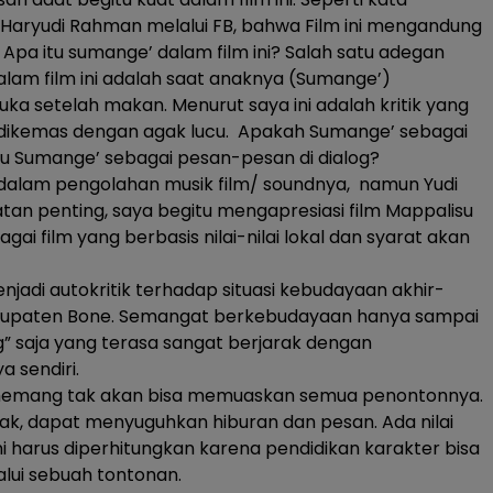
Haryudi Rahman melalui FB, bahwa Film ini mengandung
Apa itu sumange’ dalam film ini? Salah satu adegan
dalam film ini adalah saat anaknya (Sumange’)
 setelah makan. Menurut saya ini adalah kritik yang
 dikemas dengan agak lucu. Apakah Sumange’ sebagai
u Sumange’ sebagai pesan-pesan di dialog?
dalam pengolahan musik film/ soundnya, namun Yudi
an penting, saya begitu mengapresiasi film Mappalisu
ai film yang berbasis nilai-nilai lokal dan syarat akan
enjadi autokritik terhadap situasi kebudayaan akhir-
Kabupaten Bone. Semangat berkebudayaan hanya sampai
” saja yang terasa sangat berjarak dengan
 sendiri.
memang tak akan bisa memuaskan semua penontonnya.
idak, dapat menyuguhkan hiburan dan pesan. Ada nilai
 ini harus diperhitungkan karena pendidikan karakter bisa
lui sebuah tontonan.