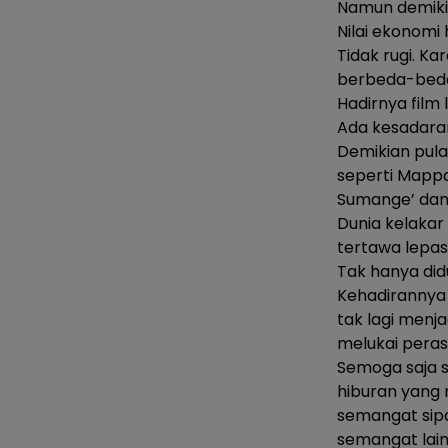
Namun demikia
Nilai ekonomi 
Tidak rugi. Ka
berbeda-bed
Hadirnya film 
Ada kesadaran
Demikian pula
seperti Mappa
Sumange’ dan 
Dunia kelakar
tertawa lepas
Tak hanya didu
Kehadirannya
tak lagi menj
melukai peras
Semoga saja s
hiburan yang 
semangat sipa
semangat lain