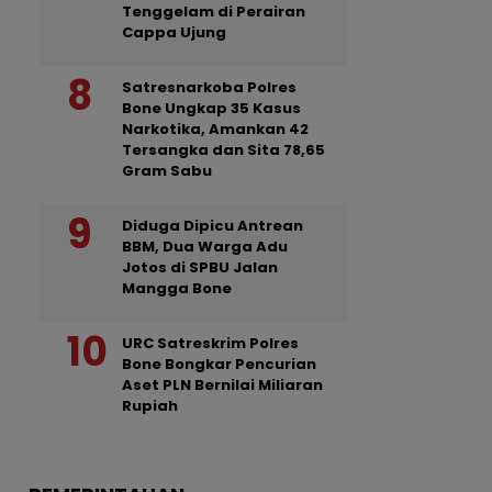
Tenggelam di Perairan
Cappa Ujung
Satresnarkoba Polres
Bone Ungkap 35 Kasus
Narkotika, Amankan 42
Tersangka dan Sita 78,65
Gram Sabu
Diduga Dipicu Antrean
BBM, Dua Warga Adu
Jotos di SPBU Jalan
Mangga Bone
URC Satreskrim Polres
Bone Bongkar Pencurian
Aset PLN Bernilai Miliaran
Rupiah