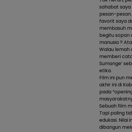
sahabat saya 
pesan-pesan. 
favorit saya 
membasuh muka
begitu sopan
manusia ? Ata
Walau lemah 
memberi catat
Sumange’ sebag
etika.
Film ini pun m
akhir ini di 
pada “opening
masyarakatnya
Sebuah film 
Tapi paling t
edukasi. Nilai
dibangun mela