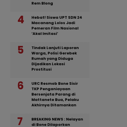
Rem Blong
Hebat! Siswa UPT SDN 24
Macanang Lolos Jadi
Pemeran Film Nasional
‘Akal Imitasi’
Tindak Lanjuti Laporan
Warga, Polisi Gerebek
Rumah yang Diduga
Dijadikan Lokasi
Prostitusi
URC Resmob Bone Sisir
TKP Penganiayaan
Bersenjata Parang di
Mattanete Bua, Pelaku
Akhirnya Ditamankan
BREAKING NEWS : Nelayan
di Bone Dilaporkan