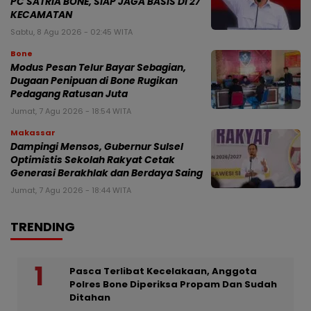
PC SATRIA BONE, SIAP JAGA BASIS DI 27
KECAMATAN
Sabtu, 8 Agu 2026 - 02:45 WITA
Bone
Modus Pesan Telur Bayar Sebagian,
Dugaan Penipuan di Bone Rugikan
Pedagang Ratusan Juta
Jumat, 7 Agu 2026 - 18:54 WITA
Makassar
Dampingi Mensos, Gubernur Sulsel
Optimistis Sekolah Rakyat Cetak
Generasi Berakhlak dan Berdaya Saing
Jumat, 7 Agu 2026 - 18:44 WITA
TRENDING
Pasca Terlibat Kecelakaan, Anggota
Polres Bone Diperiksa Propam Dan Sudah
Ditahan