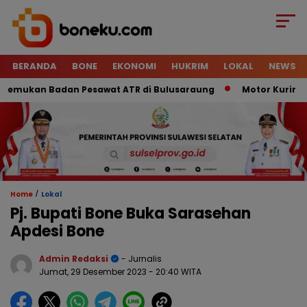
BERANDA
BONE
EKONOMI
HUKRIM
LOKAL
NEWS
n Badan Pesawat ATR di Bulusaraung
Motor Kurir Raib Digo
/
Home
Lokal
Pj. Bupati Bone Buka Sarasehan
Apdesi Bone
Admin Redaksi
- Jurnalis
Jumat, 29 Desember 2023
- 20:40 WITA