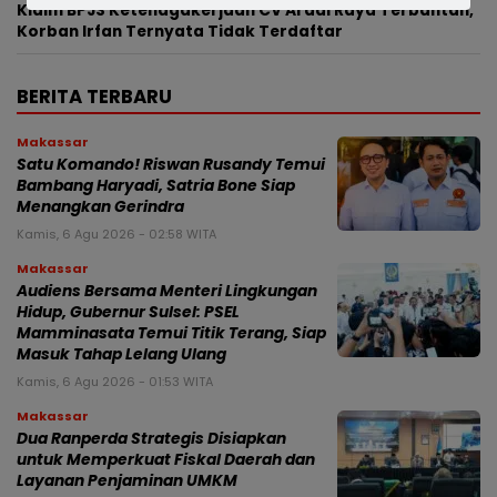
Klaim BPJS Ketenagakerjaan CV Ardal Raya Terbantah,
Korban Irfan Ternyata Tidak Terdaftar
BERITA TERBARU
Makassar
Satu Komando! Riswan Rusandy Temui
Bambang Haryadi, Satria Bone Siap
Menangkan Gerindra
Kamis, 6 Agu 2026 - 02:58 WITA
Makassar
Audiens Bersama Menteri Lingkungan
Hidup, Gubernur Sulsel: PSEL
Mamminasata Temui Titik Terang, Siap
Masuk Tahap Lelang Ulang
Kamis, 6 Agu 2026 - 01:53 WITA
Makassar
Dua Ranperda Strategis Disiapkan
untuk Memperkuat Fiskal Daerah dan
Layanan Penjaminan UMKM