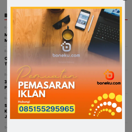
BERITA TERKAIT
Kamis, 6 Agustus 2026 - 00:25 WITA
Miris, Bocah 8 Tahun Diduga Dianiaya Saat Hendak
Mengaji di Masjid, Kepala Bocor hingga Dijahit
Rabu, 5 Agustus 2026 - 20:00 WITA
Catatan Si Anak Petani: Mimpi Besar dari Desa
Terpencil di Kabupaten Bone
Rabu, 5 Agustus 2026 - 19:08 WITA
3 Terduga Pengedar Sabu Lintas Kabupaten Diciduk
Polsek Lamuru, Puluhan Paket Sabu Siap Edar Disita
Rabu, 5 Agustus 2026 - 14:49 WITA
Satlantas Polres Bone Genjot Langkah Tekan Angka
Kecelakaan, Koordinasi Pasang Rambu dan Perbaikan
Jalan
Senin, 3 Agustus 2026 - 17:11 WITA