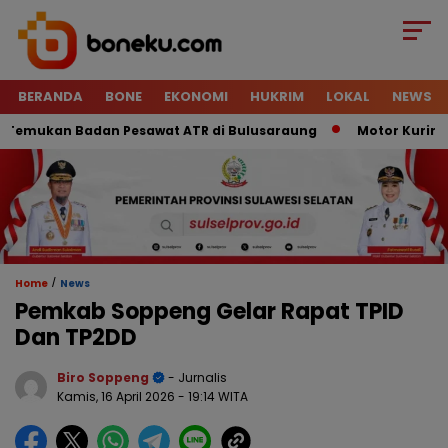
BERANDA
BONE
EKONOMI
HUKRIM
LOKAL
NEWS
mukan Badan Pesawat ATR di Bulusaraung
Motor Kurir Raib 
/
Home
News
Pemkab Soppeng Gelar Rapat TPID
Dan TP2DD
Biro Soppeng
- Jurnalis
Kamis, 16 April 2026
- 19:14 WITA