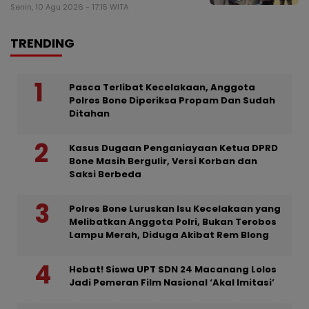
Senin, 10 Agu 2026 - 17:15 WITA
TRENDING
Pasca Terlibat Kecelakaan, Anggota
Polres Bone Diperiksa Propam Dan Sudah
Ditahan
Kasus Dugaan Penganiayaan Ketua DPRD
Bone Masih Bergulir, Versi Korban dan
Saksi Berbeda
Polres Bone Luruskan Isu Kecelakaan yang
Melibatkan Anggota Polri, Bukan Terobos
Lampu Merah, Diduga Akibat Rem Blong
Hebat! Siswa UPT SDN 24 Macanang Lolos
Jadi Pemeran Film Nasional ‘Akal Imitasi’