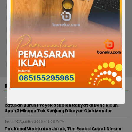
Evakuasi Pengunjung
Hujan Deras Bone
Kecamatan Palakka
Pelajar Terjebak
Pengunjung Terjebak
Potensi SAR
Puskesmas Usa
SAR Satpol PP
Sungai Usa Bone
Tim SAR Bone
Wisata Alam Bone
Wisata Alam Sulawesi Selatan
Wisata Sungai Usa
BERITA TERKAIT
Selasa, 11 Agustus 2026 - 01:49 WITA
Ratusan Buruh Proyek Sekolah Rakyat di Bone Ricuh,
Upah 3 Minggu Tak Kunjung Dibayar Oleh Mandor
Senin, 10 Agustus 2026 - 18:06 WITA
Tak Kenal Waktu dan Jarak, Tim Reaksi Cepat Dinsos