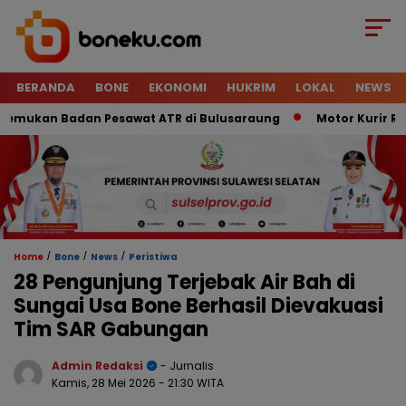
BERANDA
BONE
EKONOMI
HUKRIM
LOKAL
NEWS
ukan Badan Pesawat ATR di Bulusaraung
Motor Kurir Raib D
/
/
/
Home
Bone
News
Peristiwa
28 Pengunjung Terjebak Air Bah di
Sungai Usa Bone Berhasil Dievakuasi
Tim SAR Gabungan
Admin Redaksi
- Jurnalis
Kamis, 28 Mei 2026
- 21:30 WITA