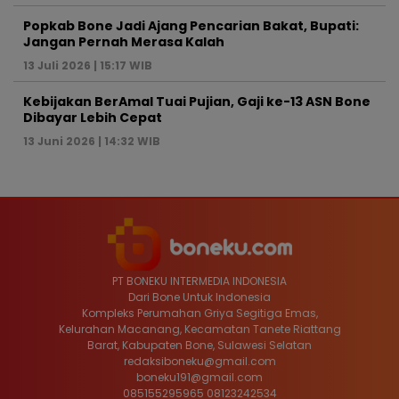
Popkab Bone Jadi Ajang Pencarian Bakat, Bupati:
Jangan Pernah Merasa Kalah
13 Juli 2026 | 15:17 WIB
Kebijakan BerAmal Tuai Pujian, Gaji ke-13 ASN Bone
Dibayar Lebih Cepat
13 Juni 2026 | 14:32 WIB
PT BONEKU INTERMEDIA INDONESIA
Dari Bone Untuk Indonesia
Kompleks Perumahan Griya Segitiga Emas,
Kelurahan Macanang, Kecamatan Tanete Riattang
Barat, Kabupaten Bone, Sulawesi Selatan
redaksiboneku@gmail.com
boneku191@gmail.com
085155295965 08123242534