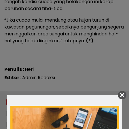
tengah kondisi cuaca yang belakangan ini kerap
berubah secara tiba-tiba.
“Jika cuaca mulai mendung atau hujan turun di
kawasan pegunungan, sebaiknya pengunjung segera
meninggalkan area sungai untuk menghindari hal-
hal yang tidak diinginkan,” tutupnya.
(*)
Penulis :
Heri
Editor :
Admin Redaksi
Tag :
Air Bah Sungai Usa
Air Sungai Meluap
Banjir Bandang Sungai Usa
Basarnas Bone
Berita Bone
BPBD Bone
Evakuasi Korban