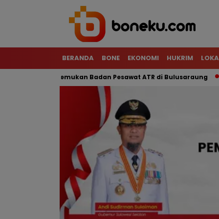
BERANDA
BONE
EKONOMI
HUKRIM
LOKA
Tim SAR Temukan Badan Pesawat ATR di Bulusaraung
Motor 