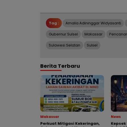
Tag :
Amalia Adininggar Widyasanti
Gubernur Sulsel
Makassar
Pencanan
Sulawesi Selatan
Sulsel
Berita Terbaru
Makassar
News
Perkuat Mitigasi Kekeringan,
Kepsek