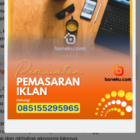
keberhasilan pelaksanaan Sensus Ekonomi 2026 akan
anfaat besar bagi daerah, terutama dalam
ebijakan pembangunan yang lebih tepat sasaran.
ses, kepala daerah akan mendapatkan keuntungan yang
rena data yang dihasilkan akan menjadi dasar kebijakan
sisi,” tambahnya.
:
Pemprov Sulsel Perkuat Infrastruktur dan
igital Hadapi Tantangan Global 2026
, Gubernur Sulawesi Selatan Andi Sudirman Sulaiman
 bahwa pelaksanaan Sensus Ekonomi ini sangat
a menjadi yang pertama di Indonesia dalam rangkaian
ional.
ankan perlunya pemetaan ekonomi yang lebih detail,
s usaha masyarakat, pelaku usaha, hingga keterlibatan
i dan aktivitas ekonomi lainnya.