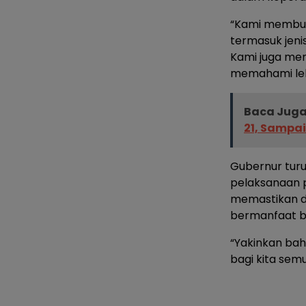
“Kami membut
termasuk jeni
Kami juga mem
memahami lebi
Baca Juga
21, Sampa
Gubernur turu
pelaksanaan p
memastikan d
bermanfaat b
“Yakinkan ba
bagi kita sem