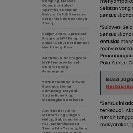
menyampaikan 
Dampingi Mensos,
Gubernur Sulsel
Selatan yang 
Optimistis Sekolah
Rakyat Cetak Generasi
Sensus Ekonom
Berakhlak dan Berdaya
Saing
“Sulawesi Sel
Sensus Ekono
Sekjen APDESI Apresiasi
Program MYP Pemprov
antusias men
Sulsel, Sebut Berdampak
Nyata bagi Desa
menyukseskan
Pencanangan S
49 Ruas Jalan Program
Pola Kantor G
MYP Pemprov Sulsel
Dalam Tahap
Pengerjaan
Baca Juga
Satu Komando! Riswan
Hertasnin
Rusandy Temui
Bambang Haryadi,
Satria Bone Siap
Menangkan Gerindra
“Sensus ini a
terkecuali. A
Audiens Bersama
Menteri Lingkungan
rumah tangga
Hidup, Gubernur Sulsel:
masyarakat,” 
PSEL Mamminasata
Temui Titik Terang, Siap
Masuk Tahap Lelang