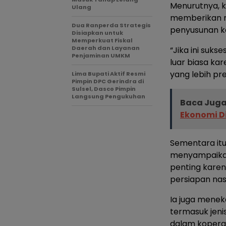
Menurutnya, 
Ulang
memberikan m
Dua Ranperda Strategis
penyusunan k
Disiapkan untuk
Memperkuat Fiskal
Daerah dan Layanan
“Jika ini suk
Penjaminan UMKM
luar biasa ka
yang lebih pre
Lima Bupati Aktif Resmi
Pimpin DPC Gerindra di
Sulsel, Dasco Pimpin
Langsung Pengukuhan
Baca Juga
Ekonomi D
Sementara itu
menyampaikan
penting karen
persiapan nas
Ia juga menek
termasuk jeni
dalam koperas