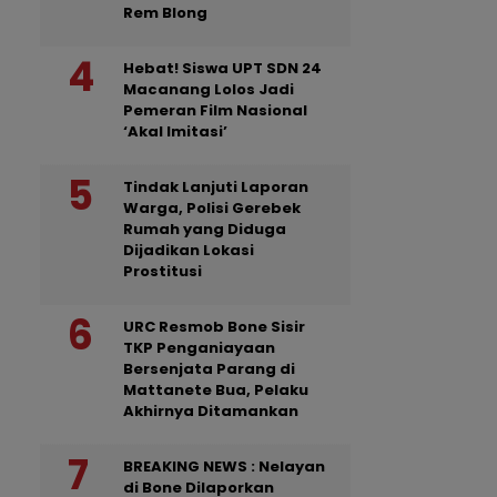
Rem Blong
Hebat! Siswa UPT SDN 24
Macanang Lolos Jadi
Pemeran Film Nasional
‘Akal Imitasi’
Tindak Lanjuti Laporan
Warga, Polisi Gerebek
Rumah yang Diduga
Dijadikan Lokasi
Prostitusi
URC Resmob Bone Sisir
TKP Penganiayaan
Bersenjata Parang di
Mattanete Bua, Pelaku
Akhirnya Ditamankan
BREAKING NEWS : Nelayan
di Bone Dilaporkan