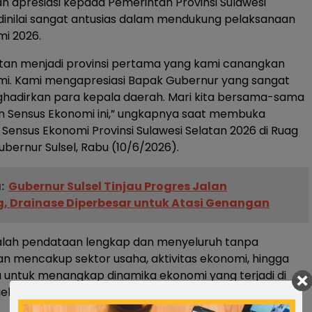
apresiasi kepada Pemerintah Provinsi Sulawesi
dinilai sangat antusias dalam mendukung pelaksanaan
i 2026.
atan menjadi provinsi pertama yang kami canangkan
mi. Kami mengapresiasi Bapak Gubernur yang sangat
ghadirkan para kepala daerah. Mari kita bersama-sama
 Sensus Ekonomi ini,” ungkapnya saat membuka
ensus Ekonomi Provinsi Sulawesi Selatan 2026 di Ruag
ubernur Sulsel, Rabu (10/6/2026).
:
Gubernur Sulsel Tinjau Progres Jalan
g, Drainase Diperbesar untuk Atasi Genangan
dalah pendataan lengkap dan menyeluruh tanpa
kan mencakup sektor usaha, aktivitas ekonomi, hingga
 untuk menangkap dinamika ekonomi yang terjadi di
jelasnya.