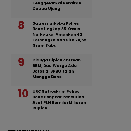
Tenggelam di Perairan
Cappa Ujung
Satresnarkoba Polres
Bone Ungkap 35 Kasus
Narkotika, Amankan 42
Tersangka dan Sita 78,65
Gram Sabu
Diduga Dipicu Antrean
BBM, Dua Warga Adu
Jotos di SPBU Jalan
Mangga Bone
URC Satreskrim Polres
Bone Bongkar Pencurian
Aset PLN Bernilai Miliaran
Rupiah