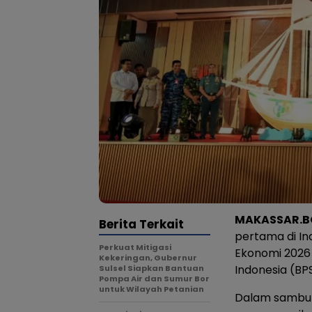
MAKASSAR.B
Berita Terkait
pertama di I
Perkuat Mitigasi
Ekonomi 2026 
Kekeringan, Gubernur
Indonesia (BPS
Sulsel Siapkan Bantuan
Pompa Air dan Sumur Bor
untuk Wilayah Petanian
Dalam sambuta