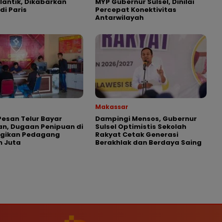
ilantik, Dikabarkan
MYP Gubernur Sulsel, Dinilai
di Paris
Percepat Konektivitas
Antarwilayah
Makassar
esan Telur Bayar
Dampingi Mensos, Gubernur
n, Dugaan Penipuan di
Sulsel Optimistis Sekolah
ugikan Pedagang
Rakyat Cetak Generasi
n Juta
Berakhlak dan Berdaya Saing