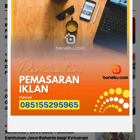
BERITA TERBARU
News
RISWAN RUSANDY PERKUAT BARISAN
PC SATRIA BONE, SIAP JAGA BASIS DI 27
KECAMATAN
Sabtu, 8 Agu 2026 - 02:45 WITA
Bone
Modus Pesan Telur Bayar Sebagian,
Dugaan Penipuan di Bone Rugikan
Pedagang Ratusan Juta
Jumat, 7 Agu 2026 - 18:54 WITA
Makassar
Dampingi Mensos, Gubernur Sulsel
Optimistis Sekolah Rakyat Cetak
Generasi Berakhlak dan Berdaya Saing
Jumat, 7 Agu 2026 - 18:44 WITA
Bone
Satlantas Polres Bone Fasilitasi
Santunan Jasa Raharja bagi Keluarga