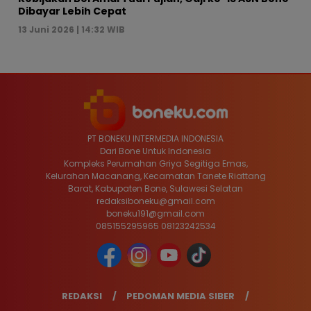
Dibayar Lebih Cepat
13 Juni 2026 | 14:32 WIB
PT BONEKU INTERMEDIA INDONESIA
Dari Bone Untuk Indonesia
Kompleks Perumahan Griya Segitiga Emas,
Kelurahan Macanang, Kecamatan Tanete Riattang
Barat, Kabupaten Bone, Sulawesi Selatan
redaksiboneku@gmail.com
boneku191@gmail.com
085155295965 08123242534
REDAKSI
PEDOMAN MEDIA SIBER