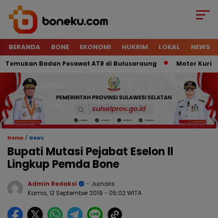
BERANDA
BONE
EKONOMI
HUKRIM
LOKAL
NEWS
emukan Badan Pesawat ATR di Bulusaraung
Motor Kurir Raib
/
Home
News
Bupati Mutasi Pejabat Eselon ll
Lingkup Pemda Bone
Admin Redaksi
- Jurnalis
Kamis, 12 September 2019
- 05:02 WITA