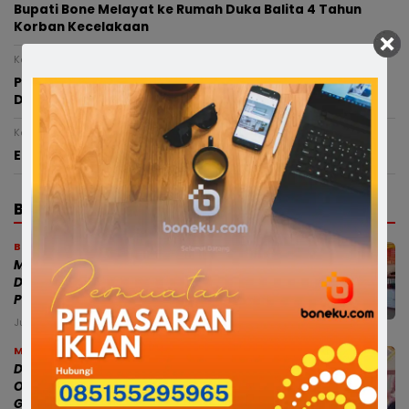
Bupati Bone Melayat ke Rumah Duka Balita 4 Tahun
Korban Kecelakaan
Kamis, 6 Agustus 2026 - 20:05 WITA
Pasca Terlibat Kecelakaan, Anggota Polres Bone
Diperiksa Propam Dan Sudah Ditahan
Kamis, 6 Agustus 2026 - 15:53 WITA
Enam Ketua TP PKK Kecamatan di Soppeng Dilantik
BERITA TERBARU
Bone
Modus Pesan Telur Bayar Sebagian,
Dugaan Penipuan di Bone Rugikan
Pedagang Ratusan Juta
Jumat, 7 Agu 2026 - 18:54 WITA
Makassar
Dampingi Mensos, Gubernur Sulsel
Optimistis Sekolah Rakyat Cetak
Generasi Berakhlak dan Berdaya Saing