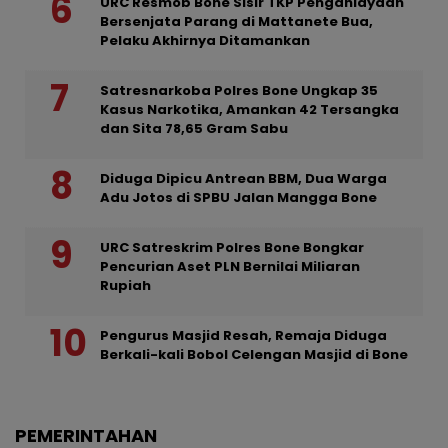
URC Resmob Bone Sisir TKP Penganiayaan
Bersenjata Parang di Mattanete Bua,
Pelaku Akhirnya Ditamankan
Satresnarkoba Polres Bone Ungkap 35
Kasus Narkotika, Amankan 42 Tersangka
dan Sita 78,65 Gram Sabu
Diduga Dipicu Antrean BBM, Dua Warga
Adu Jotos di SPBU Jalan Mangga Bone
URC Satreskrim Polres Bone Bongkar
Pencurian Aset PLN Bernilai Miliaran
Rupiah
Pengurus Masjid Resah, Remaja Diduga
Berkali-kali Bobol Celengan Masjid di Bone
PEMERINTAHAN