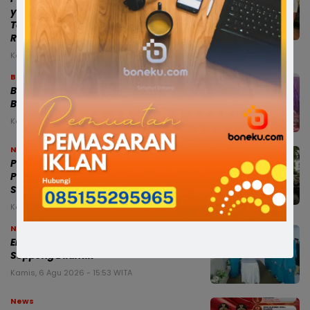
yang Melibatkan Anggota Polri, Bukan
Terobos Lampu Merah, Diduga Akibat
Rem Blong
Kamis, 6 Agu 2026 - 23:14 WITA
Bone
Bupati Bone Melayat ke Rumah Duka
Balita 4 Tahun Korban Kecelakaan
Kamis, 6 Agu 2026 - 21:25 WITA
News
Pasca Terlibat Kecelakaan, Anggota
Polres Bone Diperiksa Propam Dan
Sudah Ditahan
Kamis, 6 Agu 2026 - 20:05 WITA
News
Enam Ketua TP PKK Kecamatan di
Soppeng Dilantik
Kamis, 6 Agu 2026 - 15:53 WITA
News