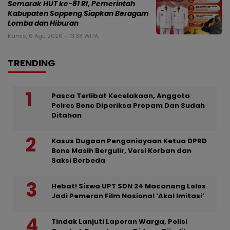
Semarak HUT ke-81 RI, Pemerintah
Kabupaten Soppeng Siapkan Beragam
Lomba dan Hiburan
Kamis, 6 Agu 2026 - 13:38 WITA
TRENDING
Pasca Terlibat Kecelakaan, Anggota
Polres Bone Diperiksa Propam Dan Sudah
Ditahan
Kasus Dugaan Penganiayaan Ketua DPRD
Bone Masih Bergulir, Versi Korban dan
Saksi Berbeda
Hebat! Siswa UPT SDN 24 Macanang Lolos
Jadi Pemeran Film Nasional ‘Akal Imitasi’
Tindak Lanjuti Laporan Warga, Polisi