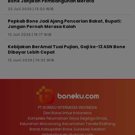
Bone Janjikan Pembangunan Merata
22 Juli 2026 | 13:02 WIB
Popkab Bone Jadi Ajang Pencarian Bakat, Bupati:
Jangan Pernah Merasa Kalah
13 Juli 2026 | 15:17 WIB
Kebijakan BerAmal Tuai Pujian, Gaji ke-13 ASN Bone
Dibayar Lebih Cepat
13 Juni 2026 | 14:32 WIB
PT BONEKU INTERMEDIA INDONESIA
Dari Bone Untuk Indonesia
Kompleks Perumahan Griya Segitiga Emas,
Kelurahan Macanang, Kecamatan Tanete Riattang
Barat, Kabupaten Bone, Sulawesi Selatan
redaksiboneku@gmail.com