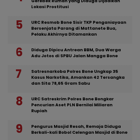
Gerebek Rumah yang Diduga Dijadikan
Lokasi Prostitusi
URC Resmob Bone Sisir TKP Penganiayaan
Bersenjata Parang di Mattanete Bua,
Pelaku Akhirnya Ditamankan
Diduga Dipicu Antrean BBM, Dua Warga
Adu Jotos di SPBU Jalan Mangga Bone
Satresnarkoba Polres Bone Ungkap 35
Kasus Narkotika, Amankan 42 Tersangka
dan Sita 78,65 Gram Sabu
URC Satreskrim Polres Bone Bongkar
Pencurian Aset PLN Bernilai Miliaran
Rupiah
Pengurus Masjid Resah, Remaja Diduga
Berkali-kali Bobol Celengan Masjid di Bone