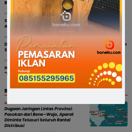
Bone, Polisi Ungkap Terduga Pelaku Kurang 3 Jam
Minggu, 9 Agustus 2026 - 21:00 WITA
Sempat Buron, Pelaku Penganiayaan Anggota Polri
Akhirnya Ditangkap Resmob Polres Bone
Minggu, 9 Agustus 2026 - 12:15 WITA
Dokumen Tambang Belum Lengkap, Gubernur Jatuhkan
Sanksi Perusahaan Tambang di Lampoko
Minggu, 9 Agustus 2026 - 02:46 WITA
Heboh! Suami Kerja di Luar Kota, Istri Diduga
“Digoyang” Pria Lain hingga Berujung Penggerebekan
BERITA TERBARU
News
Dugaan Jaringan Lintas Provinsi:
Pasokan dari Bone–Wajo, Aparat
Diminta Telusuri Seluruh Rantai
Distribusi