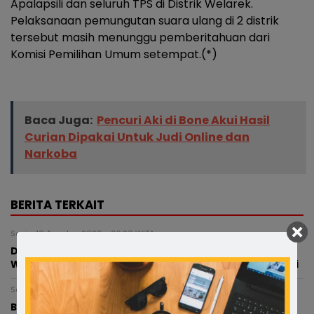
Apalapsili dan seluruh TPS di Distrik Welarek.
Pelaksanaan pemungutan suara ulang di 2 distrik
tersebut masih menunggu pemberitahuan dari
Komisi Pemilihan Umum setempat.(*)
Baca Juga:
Pencuri Aki di Bone Akui Hasil
Curian Dipakai Untuk Judi Online dan
Narkoba
BERITA TERKAIT
Senin, 10 Agustus 2026 - 09:20 WITA
Dugaan Jaringan Lintas Provinsi: Pasokan dari Bone–
Wajo, Aparat Diminta Telusuri Seluruh Rantai Distribusi
Senin, 10 Agustus 2026 - 00:12 WITA
Bercak Darah Ungkap Misteri Bayi yang Dibuang di