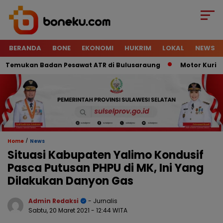
BERANDA
BONE
EKONOMI
HUKRIM
LOKAL
NEWS
emukan Badan Pesawat ATR di Bulusaraung
Motor Kurir Raib
/
Home
News
Situasi Kabupaten Yalimo Kondusif
Pasca Putusan PHPU di MK, Ini Yang
Dilakukan Danyon Gas
Admin Redaksi
- Jurnalis
Sabtu, 20 Maret 2021
- 12:44 WITA