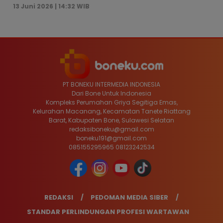
13 Juni 2026 | 14:32 WIB
PT BONEKU INTERMEDIA INDONESIA
Dari Bone Untuk Indonesia
Kompleks Perumahan Griya Segitiga Emas,
Kelurahan Macanang, Kecamatan Tanete Riattang
Barat, Kabupaten Bone, Sulawesi Selatan
redaksiboneku@gmail.com
boneku191@gmail.com
085155295965 08123242534
REDAKSI
PEDOMAN MEDIA SIBER
STANDAR PERLINDUNGAN PROFESI WARTAWAN