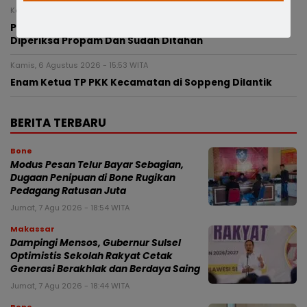
Kamis, 6 Agustus 2026 - 20:05 WITA
Pasca Terlibat Kecelakaan, Anggota Polres Bone
Diperiksa Propam Dan Sudah Ditahan
Kamis, 6 Agustus 2026 - 15:53 WITA
Enam Ketua TP PKK Kecamatan di Soppeng Dilantik
BERITA TERBARU
Bone
Modus Pesan Telur Bayar Sebagian,
Dugaan Penipuan di Bone Rugikan
Pedagang Ratusan Juta
Jumat, 7 Agu 2026 - 18:54 WITA
Makassar
Dampingi Mensos, Gubernur Sulsel
Optimistis Sekolah Rakyat Cetak
Generasi Berakhlak dan Berdaya Saing
Jumat, 7 Agu 2026 - 18:44 WITA