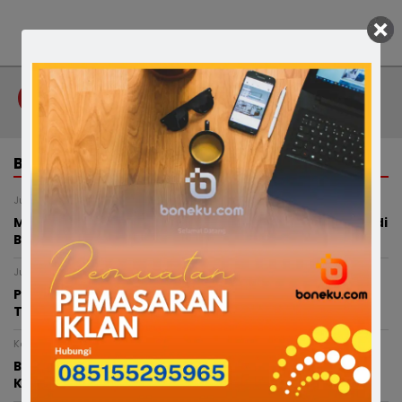
Tag :
Berbagi
IKAPTK
Ramadan 1445 H
BERITA TERKAIT
Jumat, 7 Agustus 2026 - 18:54 WITA
Modus Pesan Telur Bayar Sebagian, Dugaan Penipuan di
Bone Rugikan Pedagang Ratusan Juta
Jumat, 7 Agustus 2026 - 18:12 WITA
Petani Bone Menjerit Akibat Kekeringan, Pemkab
Turunkan Mobil Tangki ke Lahan Pertanian
Kamis, 6 Agustus 2026 - 21:25 WITA
Bupati Bone Melayat ke Rumah Duka Balita 4 Tahun
Korban Kecelakaan