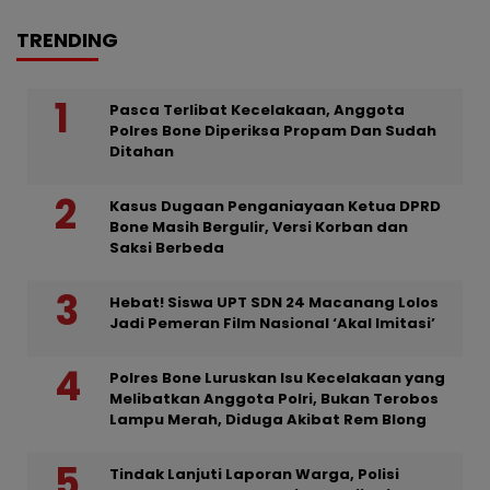
TRENDING
Pasca Terlibat Kecelakaan, Anggota
Polres Bone Diperiksa Propam Dan Sudah
Ditahan
Kasus Dugaan Penganiayaan Ketua DPRD
Bone Masih Bergulir, Versi Korban dan
Saksi Berbeda
Hebat! Siswa UPT SDN 24 Macanang Lolos
Jadi Pemeran Film Nasional ‘Akal Imitasi’
Polres Bone Luruskan Isu Kecelakaan yang
Melibatkan Anggota Polri, Bukan Terobos
Lampu Merah, Diduga Akibat Rem Blong
Tindak Lanjuti Laporan Warga, Polisi