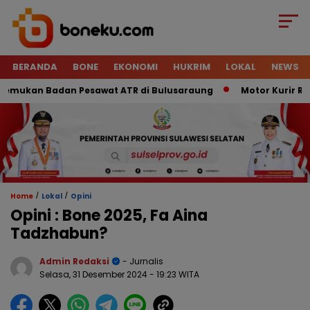
BERANDA
BONE
EKONOMI
HUKRIM
LOKAL
NEWS
ukan Badan Pesawat ATR di Bulusaraung
Motor Kurir Raib D
/
/
Home
Lokal
Opini
Opini : Bone 2025, Fa Aina
Tadzhabun?
Admin Redaksi
- Jurnalis
Selasa, 31 Desember 2024
- 19:23 WITA