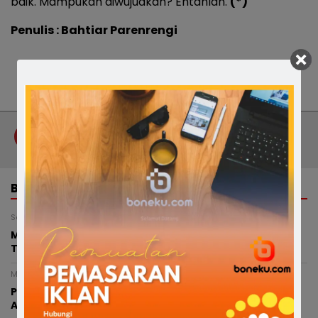
baik. Mampukah diwujudkan? Entahlah.
(*)
Penulis : Bahtiar Parenrengi
Tag :
Bahtiar Parenrengi
Catatan Pinggir
Opini
BERITA TERKAIT
Senin, 27 Juli 2026 - 12:59 WITA
Menguji Adrenalin di Air Terjun Maccading, Surga
Tersembunyi Bone yang Kini Diburu Pecinta Canyoning
Minggu, 26 Juli 2026 - 18:09 WITA
Pemprov Sulsel Tanam 7.000 Mangrove di Pangkep,
Andi Sudirman Ajak Masyarakat Jaga Pesisir