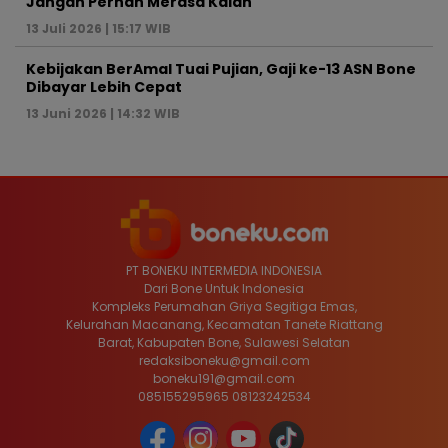
Jangan Pernah Merasa Kalah
13 Juli 2026 | 15:17 WIB
Kebijakan BerAmal Tuai Pujian, Gaji ke-13 ASN Bone
Dibayar Lebih Cepat
13 Juni 2026 | 14:32 WIB
PT BONEKU INTERMEDIA INDONESIA
Dari Bone Untuk Indonesia
Kompleks Perumahan Griya Segitiga Emas,
Kelurahan Macanang, Kecamatan Tanete Riattang
Barat, Kabupaten Bone, Sulawesi Selatan
redaksiboneku@gmail.com
boneku191@gmail.com
085155295965 08123242534