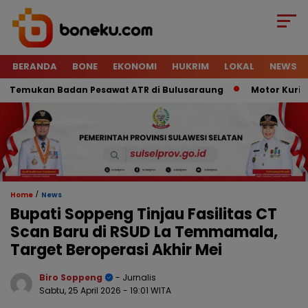
BERANDA
BONE
EKONOMI
HUKRIM
LOKAL
NEWS
emukan Badan Pesawat ATR di Bulusaraung
Motor Kurir Raib
/
Home
News
Bupati Soppeng Tinjau Fasilitas CT
Scan Baru di RSUD La Temmamala,
Target Beroperasi Akhir Mei
Biro Soppeng
- Jurnalis
Sabtu, 25 April 2026
- 19:01 WITA