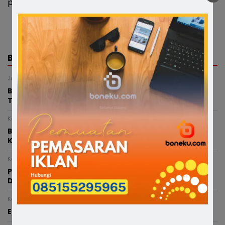
profesional, dan berkualitas kepada masyarakat.
BERITA TERKAIT
Jumat, 7 Agustus 2026 - 13:35 WITA
BREAKING NEWS : Nelayan di Bone Dilaporkan
Tenggelam di Perairan Cappa Ujung
Kamis, 6 Agustus 2026 - 21:25 WITA
Bupati Bone Melayat ke Rumah Duka Balita 4 Tahun
Korban Kecelakaan
Kamis, 6 Agustus 2026 - 20:05 WITA
Pasca Terlibat Kecelakaan, Anggota Polres Bone
Diperiksa Propam Dan Sudah Ditahan
Kamis, 6 Agustus 2026 - 15:53 WITA
Enam Ketua TP PKK Kecamatan di Soppeng Dilantik