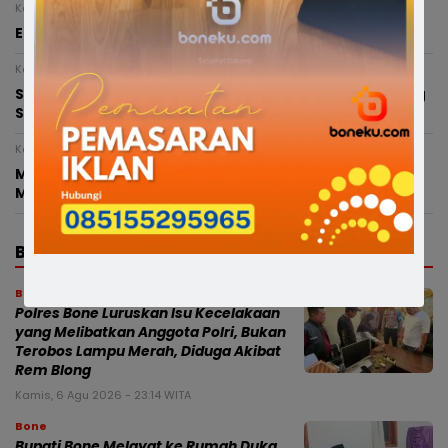
Kamis, 6 Agustus 2026 - 15:53 WITA
Enam Ketua TP PKK Kecamatan di Soppeng Dilantik
Kamis, 6 Agustus 2026 - 13:38 WITA
Semarak HUT ke-81 RI, Pemerintah Kabupaten Soppeng
Siapkan Beragam Lomba dan Hiburan
Kamis, 6 Agustus 2026 - 00:25 WITA
Miris, Bocah 8 Tahun Diduga Dianiaya Saat Hendak
Mengaji di Masjid, Kepala Bocor hingga Dijahit
BERITA TERBARU
Bone
Polres Bone Luruskan Isu Kecelakaan
yang Melibatkan Anggota Polri, Bukan
Terobos Lampu Merah, Diduga Akibat
Rem Blong
Kamis, 6 Agu 2026 - 23:14 WITA
Bone
Bupati Bone Melayat ke Rumah Duka