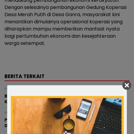
mendukung pembangunan ekonomi kerakyatan.
Dengan selesainya pembangunan Gedung Koperasi
Desa Merah Putih di Desa Ganra, masyarakat kini
menantikan dimulainya operasional koperasi yang
diharapkan mampu memberikan manfaat nyata
bagi pertumbuhan ekonomi dan kesejahteraan
warga setempat.
BERITA TERKAIT
Kamis, 6 Agustus 2026 - 21:25 WITA
Bupati Bone Melayat ke Rumah Duka Balita 4 Tahun
Korban Kecelakaan
Kamis, 6 Agustus 2026 - 20:05 WITA
Pasca Terlibat Kecelakaan, Anggota Polres Bone
Diperiksa Propam Dan Sudah Ditahan