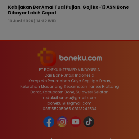
Kebijakan BerAmal Tuai Pujian, Gaji ke-13 ASN Bone
Dibayar Lebih Cepat
13 Juni 2026 | 14:32 WIB
PT BONEKU INTERMEDIA INDONESIA
Dari Bone Untuk Indonesia
Kompleks Perumahan Griya Segitiga Emas,
Kelurahan Macanang, Kecamatan Tanete Riattang
Barat, Kabupaten Bone, Sulawesi Selatan
redaksiboneku@gmail.com
boneku191@gmail.com
085155295965 08123242534