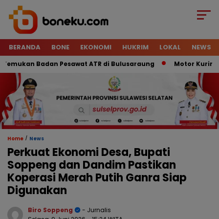
BERANDA
BONE
EKONOMI
HUKRIM
LOKAL
NEWS
mukan Badan Pesawat ATR di Bulusaraung
Motor Kurir Raib 
/
Home
News
Perkuat Ekonomi Desa, Bupati
Soppeng dan Dandim Pastikan
Koperasi Merah Putih Ganra Siap
Digunakan
Biro Soppeng
- Jurnalis