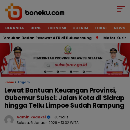
BERANDA
BONE
EKONOMI
HUKRIM
LOKAL
NEWS
mukan Badan Pesawat ATR di Bulusaraung
Motor Kurir Raib 
/
Home
Ragam
Lewat Bantuan Keuangan Provinsi,
Gubernur Sulsel: Jalan Kota di Sidrap
hingga Tellu Limpoe Sudah Rampung
Admin Redaksi
- Jurnalis
Selasa, 6 Januari 2026
- 13:32 WITA