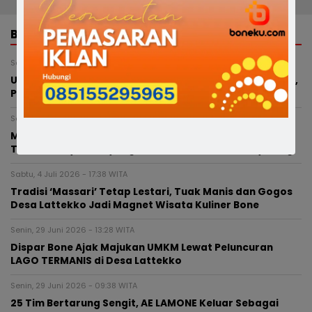
BERITA TERKAIT
Sabtu, 8 Agustus 2026 - 23:58 WITA
URC Sat Reskrim Polres Bone Rangkul Komunitas Motor,
Papalimbad Sampaikan Pesan Kamtibmas
Senin, 27 Juli 2026 - 12:59 WITA
Menguji Adrenalin di Air Terjun Maccading, Surga
Tersembunyi Bone yang Kini Diburu Pecinta Canyoning
Sabtu, 4 Juli 2026 - 17:38 WITA
Tradisi ‘Massari’ Tetap Lestari, Tuak Manis dan Gogos
Desa Lattekko Jadi Magnet Wisata Kuliner Bone
Senin, 29 Juni 2026 - 13:28 WITA
Dispar Bone Ajak Majukan UMKM Lewat Peluncuran
LAGO TERMANIS di Desa Lattekko
Senin, 29 Juni 2026 - 09:38 WITA
25 Tim Bertarung Sengit, AE LAMONE Keluar Sebagai