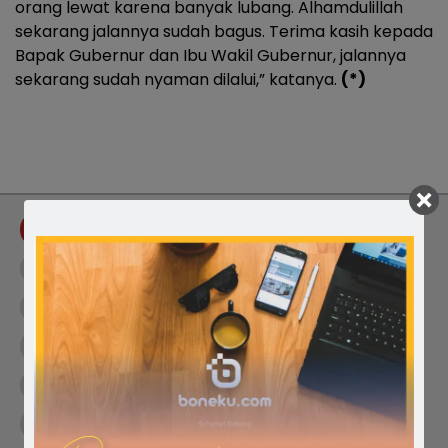
orang lewat karena banyak lubang. Alhamdulillah
sekarang jalannya sudah bagus. Terima kasih kepada
Bapak Gubernur dan Ibu Wakil Gubernur, jalannya
sekarang sudah nyaman dilalui,” katanya.
(*)
Tag :
Anggaran 2025
Bantuan Keuangan Provinsi Sulsel
Bupati Sidrap Syaharuddin Alrif
Gubernur Sulsel Andi Sudirman Sulaiman
Infrastruktur Jalan
Kabupaten Sidrap
Pemprov Sulsel
Perbaikan Jalan
Rp17 Miliar
Sidenreng Rappang