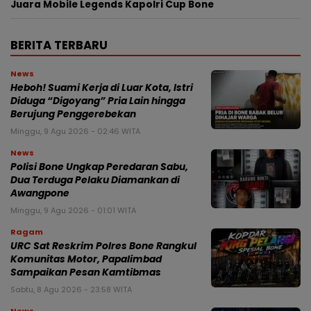
Juara Mobile Legends Kapolri Cup Bone
BERITA TERBARU
News
Heboh! Suami Kerja di Luar Kota, Istri
Diduga “Digoyang” Pria Lain hingga
Berujung Penggerebekan
Minggu, 9 Agu 2026 - 02:46 WITA
News
Polisi Bone Ungkap Peredaran Sabu,
Dua Terduga Pelaku Diamankan di
Awangpone
Minggu, 9 Agu 2026 - 01:01 WITA
Ragam
URC Sat Reskrim Polres Bone Rangkul
Komunitas Motor, Papalimbad
Sampaikan Pesan Kamtibmas
Sabtu, 8 Agu 2026 - 23:58 WITA