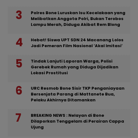
Polres Bone Luruskan Isu Kecelakaan yang
Melibatkan Anggota Polri, Bukan Terobos
Lampu Merah, Diduga Akibat Rem Blong
Hebat! Siswa UPT SDN 24 Macanang Lolos
Jadi Pemeran Film Nasional ‘Akal Imitasi’
Tindak Lanjuti Laporan Warga, Polisi
Gerebek Rumah yang Diduga Dijadikan
Lokasi Prostitusi
URC Resmob Bone Sisir TKP Penganiayaan
Bersenjata Parang di Mattanete Bua,
Pelaku Akhirnya Ditamankan
BREAKING NEWS : Nelayan di Bone
Dilaporkan Tenggelam di Perairan Cappa
Ujung