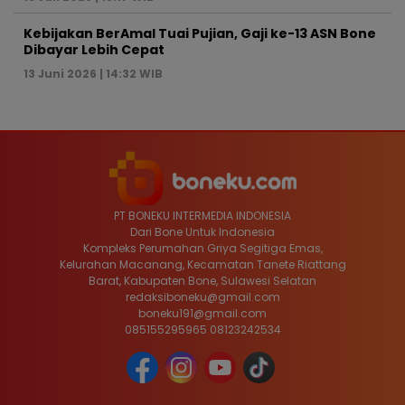
Kebijakan BerAmal Tuai Pujian, Gaji ke-13 ASN Bone
Dibayar Lebih Cepat
13 Juni 2026 | 14:32 WIB
PT BONEKU INTERMEDIA INDONESIA
Dari Bone Untuk Indonesia
Kompleks Perumahan Griya Segitiga Emas,
Kelurahan Macanang, Kecamatan Tanete Riattang
Barat, Kabupaten Bone, Sulawesi Selatan
redaksiboneku@gmail.com
boneku191@gmail.com
085155295965 08123242534