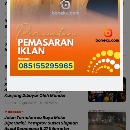
Wajo, Aparat Diminta Telusuri Seluruh Rantai Distribusi
Senin, 10 Agustus 2026 - 00:12 WITA
Bercak Darah Ungkap Misteri Bayi yang Dibuang di
Bone, Polisi Ungkap Terduga Pelaku Kurang 3 Jam
Minggu, 9 Agustus 2026 - 21:00 WITA
Sempat Buron, Pelaku Penganiayaan Anggota Polri
Akhirnya Ditangkap Resmob Polres Bone
BERITA TERBARU
Bone
Ratusan Buruh Proyek Sekolah Rakyat
di Bone Ricuh, Upah 3 Minggu Tak
Kunjung Dibayar Oleh Mandor
Selasa, 11 Agu 2026 - 01:49 WITA
Makassar
Jalan Tamalanrea Raya Mulai
Diperbaiki, Pemprov Sulsel Siapkan
Aspal Sepanjang 6,27 Kilometer