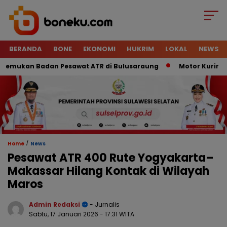
BERANDA
BONE
EKONOMI
HUKRIM
LOKAL
NEWS
mukan Badan Pesawat ATR di Bulusaraung
Motor Kurir Raib 
/
Home
News
Pesawat ATR 400 Rute Yogyakarta–
Makassar Hilang Kontak di Wilayah
Maros
Admin Redaksi
- Jurnalis
Sabtu, 17 Januari 2026
- 17:31 WITA