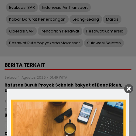
Evakuasi SAR
Indonesia Air Transport
Kabar Darurat Penerbangan
Leang-Leang
Maros
Operasi SAR
Pencarian Pesawat
Pesawat Komersial
Pesawat Rute Yogyakarta Makassar
Sulawesi Selatan
BERITA TERKAIT
Selasa, 11 Agustus 2026 - 01:49 WITA
Ratusan Buruh Proyek Sekolah Rakyat di Bone Ricuh,
Upah 3 Minggu Tak Kunjung Dibayar Oleh Mandor
Senin, 10 Agustus 2026 - 18:06 WITA
Tak Kenal Waktu dan Jarak, Tim Reaksi Cepat Dinsos
Bone Datangi Bayi yang Ditemukan di Rumah Kosong
Senin, 10 Agustus 2026 - 09:20 WITA
Dugaan Jaringan Lintas Provinsi: Pasokan dari Bone–