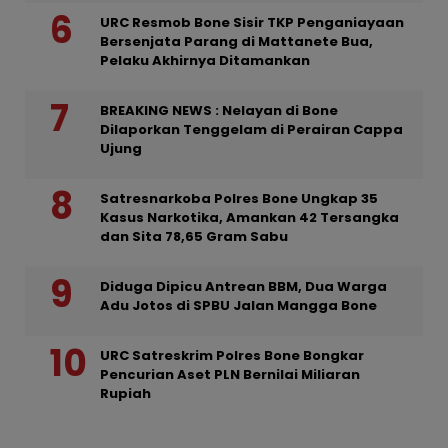
URC Resmob Bone Sisir TKP Penganiayaan
Bersenjata Parang di Mattanete Bua,
Pelaku Akhirnya Ditamankan
BREAKING NEWS : Nelayan di Bone
Dilaporkan Tenggelam di Perairan Cappa
Ujung
Satresnarkoba Polres Bone Ungkap 35
Kasus Narkotika, Amankan 42 Tersangka
dan Sita 78,65 Gram Sabu
Diduga Dipicu Antrean BBM, Dua Warga
Adu Jotos di SPBU Jalan Mangga Bone
URC Satreskrim Polres Bone Bongkar
Pencurian Aset PLN Bernilai Miliaran
Rupiah