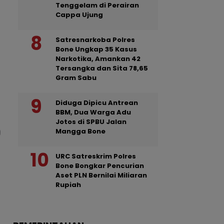
Tenggelam di Perairan
Cappa Ujung
Satresnarkoba Polres
Bone Ungkap 35 Kasus
Narkotika, Amankan 42
Tersangka dan Sita 78,65
Gram Sabu
Diduga Dipicu Antrean
BBM, Dua Warga Adu
Jotos di SPBU Jalan
Mangga Bone
URC Satreskrim Polres
Bone Bongkar Pencurian
Aset PLN Bernilai Miliaran
Rupiah