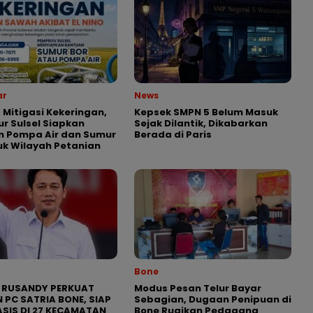
ar
News
 Mitigasi Kekeringan,
Kepsek SMPN 5 Belum Masuk
r Sulsel Siapkan
Sejak Dilantik, Dikabarkan
n Pompa Air dan Sumur
Berada di Paris
uk Wilayah Petanian
Bone
 RUSANDY PERKUAT
Modus Pesan Telur Bayar
 PC SATRIA BONE, SIAP
Sebagian, Dugaan Penipuan di
SIS DI 27 KECAMATAN
Bone Rugikan Pedagang