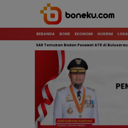
BERANDA
BONE
EKONOMI
HUKRIM
LOKA
rjal, Tim SAR Temukan Badan Pesawat ATR di Bulusaraung