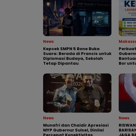
News
Makass
Kepsek SMPN 5 Bone Buka
Perkuat
Suara: Berada di Prancis untuk
Gubernu
Diplomasi Budaya, Sekolah
Bantua
Tetap Dipantau
Bor unt
News
News
Munafri dan Chaidir Apresiasi
RISWAN
MYP Gubernur Sulsel, Dinilai
BARISAN
Percepat Konektivitas
JAGA BA