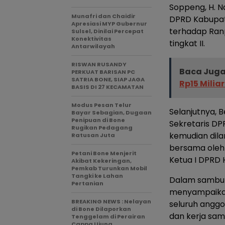
Soppeng, H. N
Munafri dan Chaidir
DPRD Kabupa
Apresiasi MYP Gubernur
terhadap Ran
Sulsel, Dinilai Percepat
Konektivitas
tingkat II.
Antarwilayah
RISWAN RUSANDY
Baca Juga
PERKUAT BARISAN PC
SATRIA BONE, SIAP JAGA
Rp15 Milia
BASIS DI 27 KECAMATAN
Modus Pesan Telur
Selanjutnya, 
Bayar Sebagian, Dugaan
Penipuan di Bone
Sekretaris DPR
Rugikan Pedagang
kemudian dil
Ratusan Juta
bersama oleh 
Petani Bone Menjerit
Ketua I DPRD 
Akibat Kekeringan,
Pemkab Turunkan Mobil
Tangki ke Lahan
Dalam sambuta
Pertanian
menyampaikan
BREAKING NEWS : Nelayan
seluruh anggo
di Bone Dilaporkan
dan kerja sa
Tenggelam di Perairan
Cappa Ujung