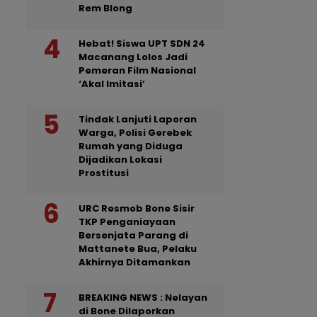
Rem Blong
Hebat! Siswa UPT SDN 24
Macanang Lolos Jadi
Pemeran Film Nasional
‘Akal Imitasi’
Tindak Lanjuti Laporan
Warga, Polisi Gerebek
Rumah yang Diduga
Dijadikan Lokasi
Prostitusi
URC Resmob Bone Sisir
TKP Penganiayaan
Bersenjata Parang di
Mattanete Bua, Pelaku
Akhirnya Ditamankan
BREAKING NEWS : Nelayan
di Bone Dilaporkan