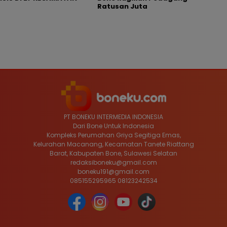
Ratusan Juta
PT BONEKU INTERMEDIA INDONESIA
Dari Bone Untuk Indonesia
Kompleks Perumahan Griya Segitiga Emas,
Kelurahan Macanang, Kecamatan Tanete Riattang
Barat, Kabupaten Bone, Sulawesi Selatan
redaksiboneku@gmail.com
boneku191@gmail.com
085155295965 08123242534