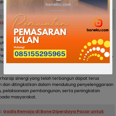
pai persetujuan bersama.
:
Nakal, 5 Camat di Bone Tak Hiraukan Himbauan
al Netralitas ASN
persetujuan terhadap Ranperda Pertanggungjawaban
APBD Tahun Anggaran 2025 merupakan bentuk
sama antara Pemerintah Kabupaten Soppeng dan
ewujudkan tata kelola pemerintahan yang transparan,
rta sesuai dengan ketentuan peraturan perundang-
erharap sinergi yang telah terbangun dapat terus
n dan ditingkatkan dalam mendukung penyelenggaraan
, pelaksanaan pembangunan, serta peningkatan
pada masyarakat.
:
Gadis Remaja di Bone Diperdaya Pacar untuk