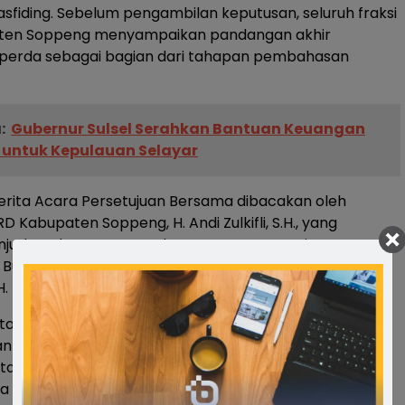
asfiding. Sebelum pengambilan keputusan, seluruh fraksi
ten Soppeng menyampaikan pandangan akhir
perda sebagai bagian dari tahapan pembahasan
:
Gubernur Sulsel Serahkan Bantuan Keuangan
r untuk Kepulauan Selayar
Berita Acara Persetujuan Bersama dibacakan oleh
D Kabupaten Soppeng, H. Andi Zulkifli, S.H., yang
anjutkan dengan penandatanganan persetujuan
Bupati Soppeng, H. Suwardi Haseng, S.E., bersama Wakil
H. Nasfiding dan Wakil Ketua II DPRD Muhammad Taufan.
nnya, Bupati Soppeng H. Suwardi Haseng, S.E.
 apresiasi dan penghargaan kepada pimpinan serta
ta DPRD Kabupaten Soppeng atas sinergi, komitmen,
ma yang terjalin selama proses pembahasan Ranperda