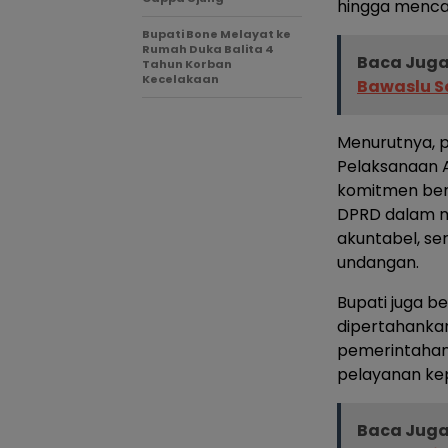
hingga menca
Bupati Bone Melayat ke
Rumah Duka Balita 4
Baca Juga
Tahun Korban
Kecelakaan
Bawaslu So
Menurutnya, 
Pelaksanaan 
komitmen ber
DPRD dalam m
akuntabel, se
undangan.
Bupati juga b
dipertahanka
pemerintahan
pelayanan ke
Baca Juga