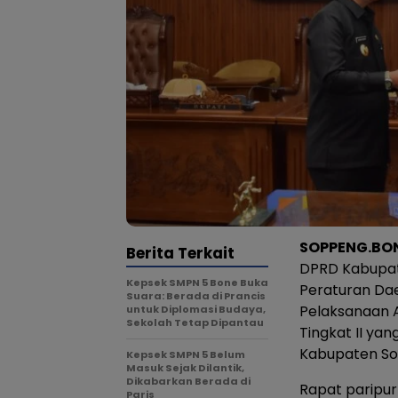
SOPPENG.BO
Berita Terkait
DPRD Kabupat
Kepsek SMPN 5 Bone Buka
Peraturan Da
Suara: Berada di Prancis
Pelaksanaan 
untuk Diplomasi Budaya,
Sekolah Tetap Dipantau
Tingkat II ya
Kabupaten So
Kepsek SMPN 5 Belum
Masuk Sejak Dilantik,
Dikabarkan Berada di
Rapat paripur
Paris