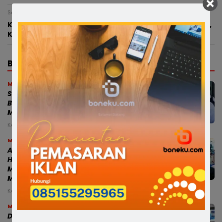
Senin, 3 Agustus 2026 - 17:11 WITA
Klaim BPJS Ketenagakerjaan CV Ardal Raya Terbantah,
Korban Irfan Ternyata Tidak Terdaftar
BERITA TERBARU
Makassar
Satu Komando! Riswan Rusandy Temui
Bambang Haryadi, Satria Bone Siap
Menangkan Gerindra
Kamis, 6 Agu 2026 - 02:58 WITA
Makassar
Audiens Bersama Menteri Lingkungan
Hidup, Gubernur Sulsel: PSEL
Mamminasata Temui Titik Terang, Siap
Masuk Tahap Lelang Ulang
Kamis, 6 Agu 2026 - 01:53 WITA
Makassar
Dua Ranperda Strategis Disiapkan