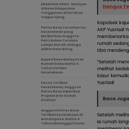
BREAKING NEWS : Nelayan
Hangus Te
di Bone Dilaporkan
Tenggelam di Perairan
Cappa Ujung
Kapolsek kaju
Polres Bone Luruskan Isu
AKP Yusriadi Y
Kecelakaan yang
membenarkan, 
Melibatkan Anggota
Polri, Bukan Terobos
rumah sedang 
Lampu Merah, Diduga
Akibat Rem Blong
tiba mendenga
Bupati Bone Melayat ke
“Setelah mend
Rumah Duka Balita 4
melihat kedal
Tahun Korban
Kecelakaan
kasur kemudi
Yusriadi
Pasca Terlibat
Kecelakaan, Anggota
Polres Bone Diperiksa
Propam Dan Sudah
Baca Juga
Ditahan
Anggota Polres Bone
Setelah melih
Terlibat Kecelakaan di
Watampone, Balita 4
isi rumah lan
Tahun Meninggal Dunia
membesar kar