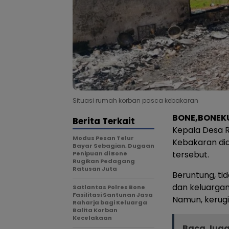
Situasi rumah korban pasca kebakaran
BONE,BONEK
Berita Terkait
Kepala Desa R
Modus Pesan Telur
Kebakaran did
Bayar Sebagian, Dugaan
tersebut.
Penipuan di Bone
Rugikan Pedagang
Ratusan Juta
Beruntung, ti
dan keluargan
Satlantas Polres Bone
Fasilitasi Santunan Jasa
Namun, kerugi
Raharja bagi Keluarga
Balita Korban
Kecelakaan
Baca Juga