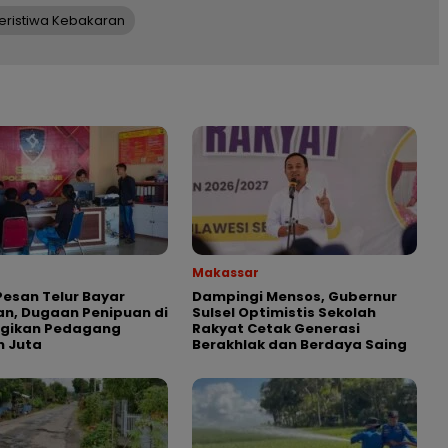
eristiwa Kebakaran
Makassar
esan Telur Bayar
Dampingi Mensos, Gubernur
n, Dugaan Penipuan di
Sulsel Optimistis Sekolah
ugikan Pedagang
Rakyat Cetak Generasi
n Juta
Berakhlak dan Berdaya Saing