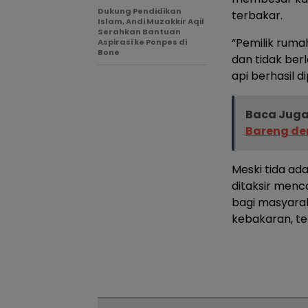
Dukung Pendidikan
terbakar.
Islam, Andi Muzakkir Aqil
Serahkan Bantuan
“Pemilik rum
Aspirasi ke Ponpes di
Bone
dan tidak ber
api berhasil 
Baca Juga
Bareng de
Meski tida ada
ditaksir menca
bagi masyara
kebakaran, te