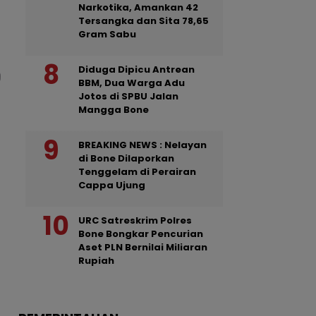
Narkotika, Amankan 42
Tersangka dan Sita 78,65
Gram Sabu
Diduga Dipicu Antrean
BBM, Dua Warga Adu
Jotos di SPBU Jalan
Mangga Bone
BREAKING NEWS : Nelayan
di Bone Dilaporkan
Tenggelam di Perairan
Cappa Ujung
URC Satreskrim Polres
Bone Bongkar Pencurian
Aset PLN Bernilai Miliaran
Rupiah