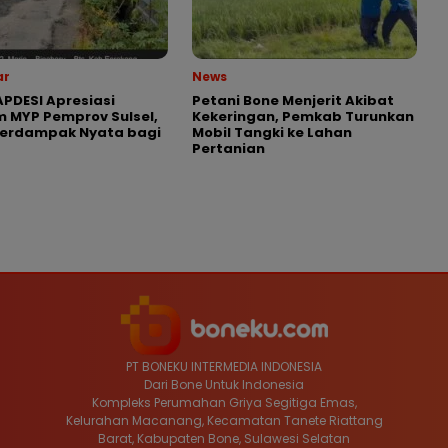
ar
News
APDESI Apresiasi
Petani Bone Menjerit Akibat
 MYP Pemprov Sulsel,
Kekeringan, Pemkab Turunkan
Berdampak Nyata bagi
Mobil Tangki ke Lahan
Pertanian
PT BONEKU INTERMEDIA INDONESIA
Dari Bone Untuk Indonesia
Kompleks Perumahan Griya Segitiga Emas,
Kelurahan Macanang, Kecamatan Tanete Riattang
Barat, Kabupaten Bone, Sulawesi Selatan