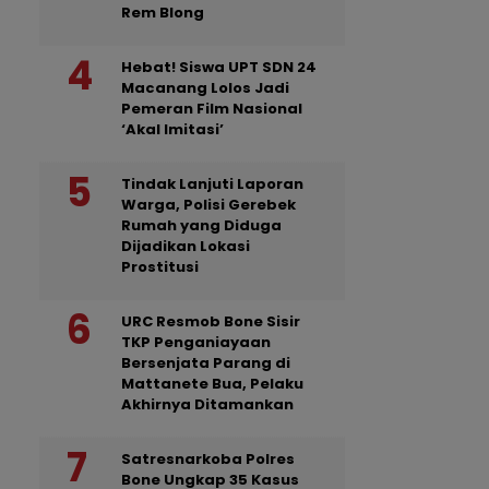
Rem Blong
Hebat! Siswa UPT SDN 24
Macanang Lolos Jadi
Pemeran Film Nasional
‘Akal Imitasi’
Tindak Lanjuti Laporan
Warga, Polisi Gerebek
Rumah yang Diduga
Dijadikan Lokasi
Prostitusi
URC Resmob Bone Sisir
TKP Penganiayaan
Bersenjata Parang di
Mattanete Bua, Pelaku
Akhirnya Ditamankan
Satresnarkoba Polres
Bone Ungkap 35 Kasus