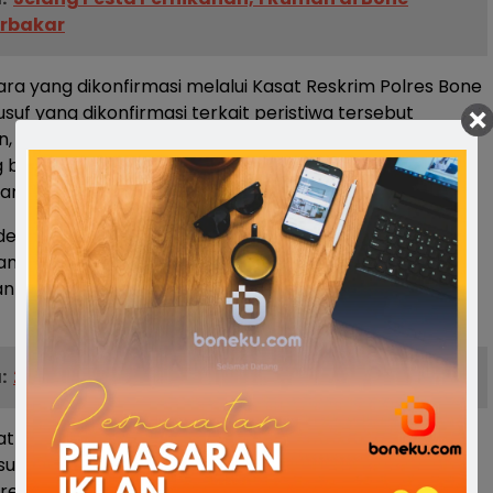
rbakar
ara yang dikonfirmasi melalui Kasat Reskrim Polres Bone
usuf yang dikonfirmasi terkait peristiwa tersebut
kata dia pada saat kejadian saksi bersama pemilik
berada di teras rumah sambil ngopi kemudian tiba-
rkan ledakan kecil dari dalam kamar.
engarkan ledakan tersebut pemilik rumah dan saksi
am kamar dan melihat indor AC terbakar dan jatuh ke
an menimbulkan api yang sudah membesar,” Kata AKP
:
2 Unit Rumah di Bone Hangus Terbakar
at api yang kian membesar, pemilik rumah dan seluruh
gsung berlari ke luar rumah, apai dengan cepat
ena di dalam kamar terdapat barang yang mudah