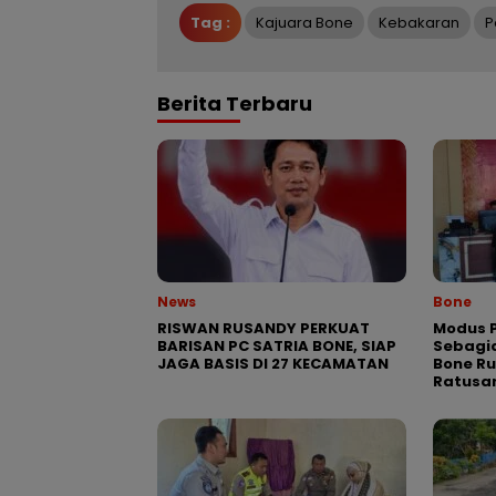
Tag :
Kajuara Bone
Kebakaran
P
Berita Terbaru
News
Bone
RISWAN RUSANDY PERKUAT
Modus P
BARISAN PC SATRIA BONE, SIAP
Sebagia
JAGA BASIS DI 27 KECAMATAN
Bone R
Ratusa