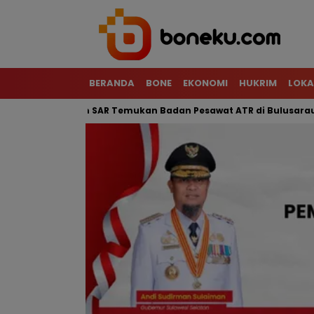
BERANDA
BONE
EKONOMI
HUKRIM
LOKA
erjal, Tim SAR Temukan Badan Pesawat ATR di Bulusaraung