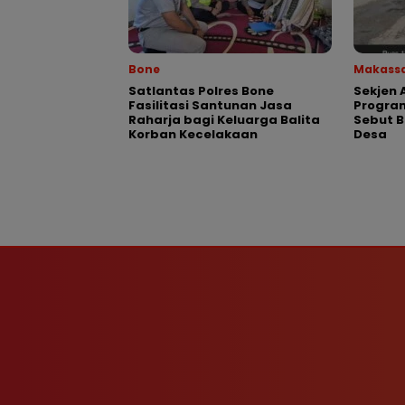
Bone
Makass
Satlantas Polres Bone
Sekjen 
Fasilitasi Santunan Jasa
Program
Raharja bagi Keluarga Balita
Sebut 
Korban Kecelakaan
Desa