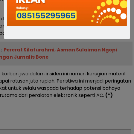
ah kemudian berteriak meminta tolong kepada warga
langsung lama petugas damkar pun tiba di lokasi dan
dipadamkan,” Tambah Yusriadi.
:
Pererat Silaturahmi, Asman Sulaiman Ngopi
ngan Jurnalis Bone
 korban jiwa dalam insiden ini namun kerugian materil
pai ratusan juta rupiah. Peristiwa ini menjadi peringatan
kat untuk selalu waspada terhadap potensi bahaya
rutama dari peralatan elektronik seperti AC.
(*)