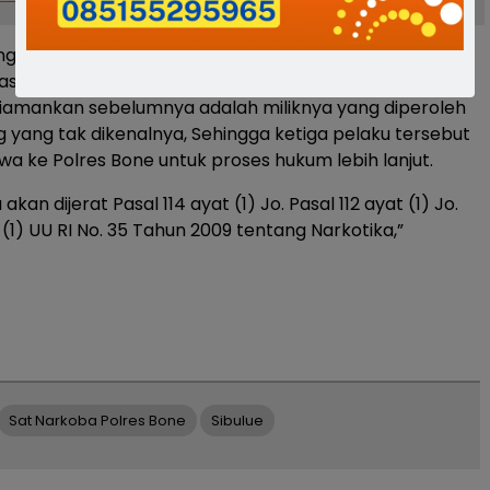
g lama pelaku berinisial JA juga ikut diamankan, dan
gasi JA mengakui bahwa barang yang ditemukan dari
iamankan sebelumnya adalah miliknya yang diperoleh
g yang tak dikenalnya, Sehingga ketiga pelaku tersebut
wa ke Polres Bone untuk proses hukum lebih lanjut.
akan dijerat Pasal 114 ayat (1) Jo. Pasal 112 ayat (1) Jo.
 (1) UU RI No. 35 Tahun 2009 tentang Narkotika,”
Sat Narkoba Polres Bone
Sibulue