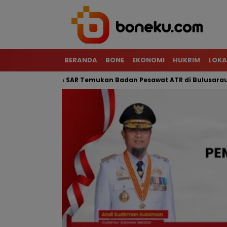
BERANDA
BONE
EKONOMI
HUKRIM
LOKA
erjal, Tim SAR Temukan Badan Pesawat ATR di Bulusaraung