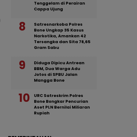
Tenggelam di Perairan
Cappa Ujung
Satresnarkoba Polres
Bone Ungkap 35 Kasus
Narkotika, Amankan 42
Tersangka dan Sita 78,65
Gram Sabu
Diduga Dipicu Antrean
BBM, Dua Warga Adu
Jotos di SPBU Jalan
Mangga Bone
URC Satreskrim Polres
Bone Bongkar Pencurian
Aset PLN Bernilai Miliaran
Rupiah