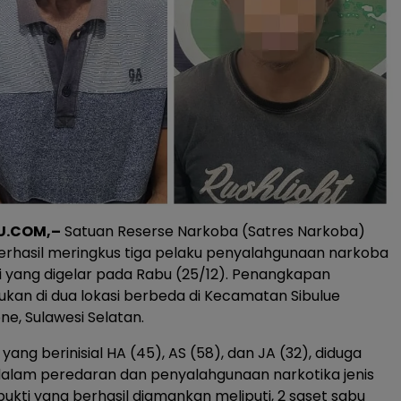
U.COM,–
Satuan Reserse Narkoba (Satres Narkoba)
erhasil meringkus tiga pelaku penyalahgunaan narkoba
 yang digelar pada Rabu (25/12). Penangkapan
kukan di dua lokasi berbeda di Kecamatan Sibulue
e, Sulawesi Selatan.
 yang berinisial HA (45), AS (58), dan JA (32), diduga
 dalam peredaran dan penyalahgunaan narkotika jenis
bukti yang berhasil diamankan meliputi, 2 saset sabu