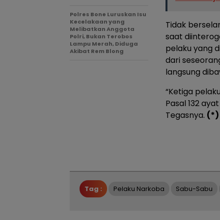
Polres Bone Luruskan Isu
Kecelakaan yang
Tidak berselan
Melibatkan Anggota
saat diintero
Polri, Bukan Terobos
Lampu Merah, Diduga
pelaku yang d
Akibat Rem Blong
dari seseoran
langsung diba
“Ketiga pelaku 
Pasal 132 ayat
Tegasnya.
(*)
Tag :
Pelaku Narkoba
Sabu-Sabu