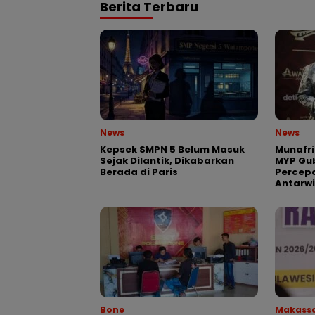
Berita Terbaru
News
News
Kepsek SMPN 5 Belum Masuk
Munafri
Sejak Dilantik, Dikabarkan
MYP Gub
Berada di Paris
Percepa
Antarw
Bone
Makass