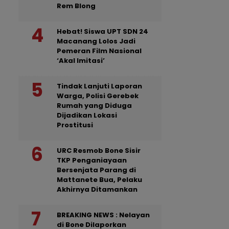
Rem Blong
Hebat! Siswa UPT SDN 24
Macanang Lolos Jadi
Pemeran Film Nasional
‘Akal Imitasi’
Tindak Lanjuti Laporan
Warga, Polisi Gerebek
Rumah yang Diduga
Dijadikan Lokasi
Prostitusi
URC Resmob Bone Sisir
TKP Penganiayaan
Bersenjata Parang di
Mattanete Bua, Pelaku
Akhirnya Ditamankan
BREAKING NEWS : Nelayan
di Bone Dilaporkan