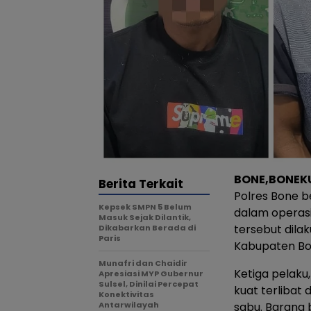
BONE,BONEK
Berita Terkait
Polres Bone b
Kepsek SMPN 5 Belum
dalam operasi
Masuk Sejak Dilantik,
tersebut dila
Dikabarkan Berada di
Paris
Kabupaten Bon
Munafri dan Chaidir
Ketiga pelaku,
Apresiasi MYP Gubernur
Sulsel, Dinilai Percepat
kuat terlibat
Konektivitas
Antarwilayah
sabu. Barang 