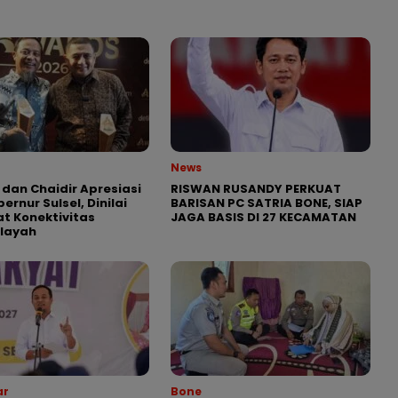
News
 dan Chaidir Apresiasi
RISWAN RUSANDY PERKUAT
ernur Sulsel, Dinilai
BARISAN PC SATRIA BONE, SIAP
t Konektivitas
JAGA BASIS DI 27 KECAMATAN
ilayah
ar
Bone