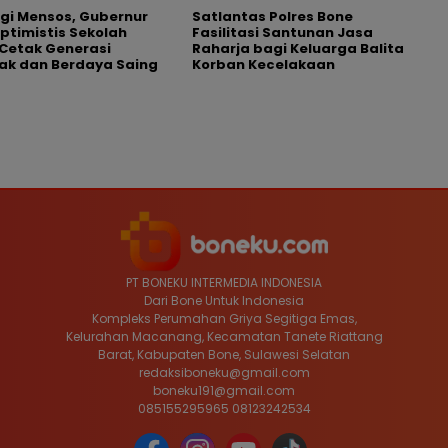
gi Mensos, Gubernur
Satlantas Polres Bone
Optimistis Sekolah
Fasilitasi Santunan Jasa
Cetak Generasi
Raharja bagi Keluarga Balita
ak dan Berdaya Saing
Korban Kecelakaan
PT BONEKU INTERMEDIA INDONESIA
Dari Bone Untuk Indonesia
Kompleks Perumahan Griya Segitiga Emas,
Kelurahan Macanang, Kecamatan Tanete Riattang
Barat, Kabupaten Bone, Sulawesi Selatan
redaksiboneku@gmail.com
boneku191@gmail.com
085155295965 08123242534