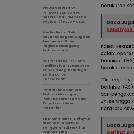
berukuran keci
RISWAN RUSANDY
PERKUAT BARISAN PC
SATRIA BONE, SIAP JAGA
Baca Juga
BASIS DI 27 KECAMATAN
Sebanyak 1
Modus Pesan Telur
Bayar Sebagian, Dugaan
Penipuan di Bone
Kasat Resnar
Rugikan Pedagang
Ratusan Juta
dalam operasi
berinisial (H
Satlantas Polres Bone
Fasilitasi Santunan Jasa
berukuran keci
Raharja bagi Keluarga
Balita Korban
“Di tempat y
Kecelakaan
berinisial (A
Petani Bone Menjerit
dari pengakuan
Akibat Kekeringan,
Pemkab Turunkan Mobil
JA, sehingga 
Tangki ke Lahan
Kata Iptu Asw
Pertanian
BREAKING NEWS : Nelayan
di Bone Dilaporkan
Baca Juga
Tenggelam di Perairan
Berikut S
Cappa Ujung