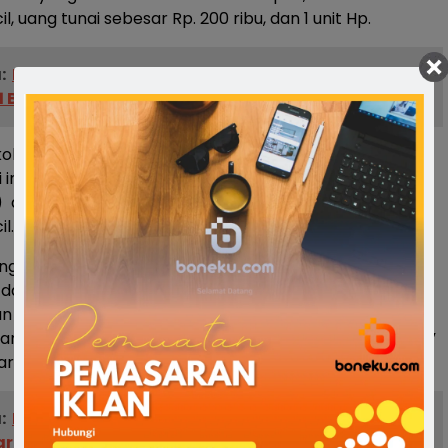
l, uang tunai sebesar Rp. 200 ribu, dan 1 unit Hp.
:
Polres Bone Ungkap Peredaran Narkoba
 Bal
koba Polres Bone, Iptu Aswar, mengungkapkan bahwa
 ini pihaknya terlebih dulu mengamankan pelaku
A) dan dari tangan pelaku ditemukan satu saset sabu
l.
ang sama kami juga mengamankan pelaku lainnya
S) dan sama-sama juga ditemukan barang bukti sabu,
 2 pelaku ini bahwa sabu tersebut diperoleh dari lelaki
kami pun langsung melakukan pengejaran terhadap JA,”
ar
:
Panwaslu Palakka Buka Pendaftaran PTPS,
yaratnya