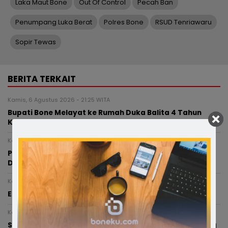
Laka Maut Bone
Out Of Control
Pecah Ban
Penumpang Luka Berat
Polres Bone
RSUD Tenriawaru
Sopir Tewas
BERITA TERKAIT
Kamis, 6 Agustus 2026 - 21:25 WITA
Bupati Bone Melayat ke Rumah Duka Balita 4 Tahun
Korban Kecelakaan
Kamis, 6 Agustus 2026 - 20:05 WITA
Pasca Terlibat Kecelakaan, Anggota Polres Bone
Diperiksa Propam Dan Sudah Ditahan
Kamis, 6 Agustus 2026 - 15:53 WITA
Enam Ketua TP PKK Kecamatan di Soppeng Dilantik
Kamis, 6 Agustus 2026 - 13:38 WITA
Semarak HUT ke-81 RI, Pemerintah Kabupaten Soppeng