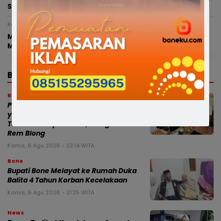
Siapkan Beragam Lomba dan Hiburan
Kamis, 6 Agustus 2026 - 00:25 WITA
Miris, Bocah 8 Tahun Diduga Dianiaya Saat Hendak
Mengaji di Masjid, Kepala Bocor hingga Dijahit
BERITA TERBARU
Bone
Polres Bone Luruskan Isu Kecelakaan
yang Melibatkan Anggota Polri, Bukan
Terobos Lampu Merah, Diduga Akibat
Rem Blong
Kamis, 6 Agu 2026 - 23:14 WITA
Bone
Bupati Bone Melayat ke Rumah Duka
Balita 4 Tahun Korban Kecelakaan
Kamis, 6 Agu 2026 - 21:25 WITA
News