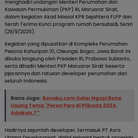
menghadiri undangan Menteri Perumahan dan
Kawasan Permukiman (PKP) RI, Maruarar Sirait,
dalam kegiatan Akad Massal KPR Sejahtera FLPP dan
Serah Terima Kunci program rumah bersubsidi, Senin
(29/9/2025).
Kegiatan yang dipusatkan di Kompleks Perumahan
Pesona Kahuripan 10, Cileungsi, Bogor, Jawa Barat ini
dibuka langsung oleh Presiden RI, Prabowo Subianto,
serta dihadiri Menteri PKP Maruarar Sirait beserta
jajarannya dan ratusan developer perumahan dari
seluruh Indonesia.
Baca Juga:
Boneku.com Gelar Ngopi Bone
Usung Tema "Peran Pers di Pilkada 2024,
Adakah,? "
Hadirnya sejumlah developer, termasuk PT Asra
Utama Development, dinilai sebagai bentuk apresiasi