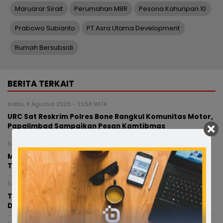
Maruarar Sirait
Perumahan MBR
Pesona Kahuripan 10
Prabowo Subianto
PT Asra Utama Development
Rumah Bersubsidi
BERITA TERKAIT
Sabtu, 8 Agustus 2026 - 23:58 WITA
URC Sat Reskrim Polres Bone Rangkul Komunitas Motor,
Papalimbad Sampaikan Pesan Kamtibmas
Senin, 27 Juli 2026 - 12:59 WITA
Menguji Adrenalin di Air Terjun Maccading, Surga
Tersembunyi Bone yang Kini Diburu Pecinta Canyoning
Sabtu, 4 Juli 2026 - 17:38 WITA
Tradisi ‘Massari’ Tetap Lestari, Tuak Manis dan Gogos
Desa Lattekko Jadi Magnet Wisata Kuliner Bone