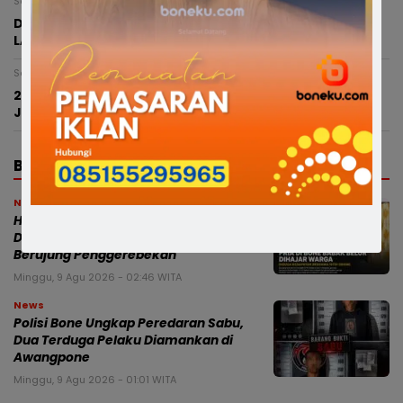
Senin, 29 Juni 2026 - 13:28 WITA
Dispar Bone Ajak Majukan UMKM Lewat Peluncuran
LAGO TERMANIS di Desa Lattekko
Senin, 29 Juni 2026 - 09:38 WITA
25 Tim Bertarung Sengit, AE LAMONE Keluar Sebagai
Juara Mobile Legends Kapolri Cup Bone
BERITA TERBARU
News
Heboh! Suami Kerja di Luar Kota, Istri
Diduga “Digoyang” Pria Lain hingga
Berujung Penggerebekan
Minggu, 9 Agu 2026 - 02:46 WITA
News
Polisi Bone Ungkap Peredaran Sabu,
Dua Terduga Pelaku Diamankan di
Awangpone
Minggu, 9 Agu 2026 - 01:01 WITA