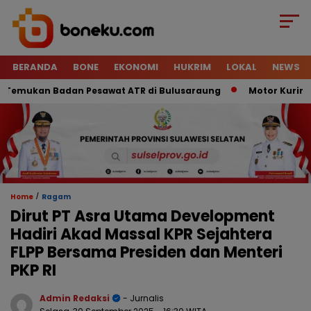
BERANDA
BONE
EKONOMI
HUKRIM
LOKAL
NEWS
mukan Badan Pesawat ATR di Bulusaraung
Motor Kurir Raib 
/
Home
Ragam
Dirut PT Asra Utama Development
Hadiri Akad Massal KPR Sejahtera
FLPP Bersama Presiden dan Menteri
PKP RI
Admin Redaksi
- Jurnalis