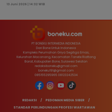
13 Juni 2026 | 14:32 WIB
PT BONEKU INTERMEDIA INDONESIA
Dari Bone Untuk Indonesia
Kompleks Perumahan Griya Segitiga Emas,
Kelurahan Macanang, Kecamatan Tanete Riattang
Barat, Kabupaten Bone, Sulawesi Selatan
redaksiboneku@gmail.com
boneku191@gmail.com
085155295965 08123242534
REDAKSI
PEDOMAN MEDIA SIBER
STANDAR PERLINDUNGAN PROFESI WARTAWAN