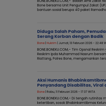
BONE.BONEKU.COM,– Badan Amil Zakat Na
Bone bersama Unit Pengumpul Zakat (UP
bantuan sosial berupa 40 paket Ramadh
Diduga Salah Paham, Pemuda 
Serang Korban dengan Badik
Bone
|
Hukrim
| Jumat, 13 Februari 2026 - 22:48 
BONE.BONEKU.COM,– Tim Opsnal Reskrim ya
Reskrim Ipda Muhammad Nasrum bersama
Riattang, Polres Bone, mengamankan ter
Aksi Humanis Bhabinkamtibm
Penyandang Disabilitas, Viral
Bone
| Rabu, 11 Februari 2026 - 17:37 WITA
BONE.BONEKU.COM,– Di tengah rutinitas
ketertiban, sosok Bhabinkamtibmas Kelur