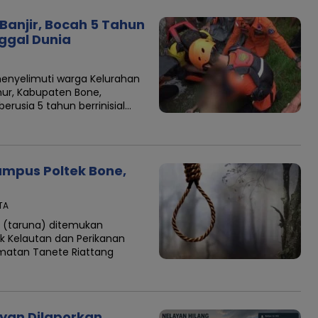
anjir, Bocah 5 Tahun
ggal Dunia
nyelimuti warga Kelurahan
ur, Kabupaten Bone,
erusia 5 tahun berrinisial…
mpus Poltek Bone,
ITA
(taruna) ditemukan
ik Kelautan dan Perikanan
matan Tanete Riattang
yan Dilaporkan