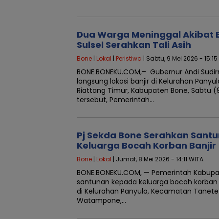
Dua Warga Meninggal Akibat B
Sulsel Serahkan Tali Asih
Bone
|
Lokal
|
Peristiwa
| Sabtu, 9 Mei 2026 - 15:1
BONE.BONEKU.COM,– Gubernur Andi Sudi
langsung lokasi banjir di Kelurahan Pany
Riattang Timur, Kabupaten Bone, Sabtu 
tersebut, Pemerintah…
Pj Sekda Bone Serahkan Santu
Keluarga Bocah Korban Banjir
Bone
|
Lokal
| Jumat, 8 Mei 2026 - 14:11 WITA
BONE.BONEKU.COM, — Pemerintah Kabup
santunan kepada keluarga bocah korban 
di Kelurahan Panyula, Kecamatan Tanete 
Watampone,…