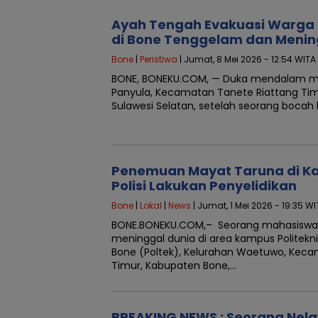
Ayah Tengah Evakuasi Warga B
di Bone Tenggelam dan Menin
Bone
|
Peristiwa
| Jumat, 8 Mei 2026 - 12:54 WITA
BONE, BONEKU.COM, — Duka mendalam me
Panyula, Kecamatan Tanete Riattang Tim
Sulawesi Selatan, setelah seorang bocah b
Penemuan Mayat Taruna di Ka
Polisi Lakukan Penyelidikan
Bone
|
Lokal
|
News
| Jumat, 1 Mei 2026 - 19:35 W
BONE.BONEKU.COM,– Seorang mahasiswa 
meninggal dunia di area kampus Politekn
Bone (Poltek), Kelurahan Waetuwo, Keca
Timur, Kabupaten Bone,…
BREAKING NEWS : Seorang Nela