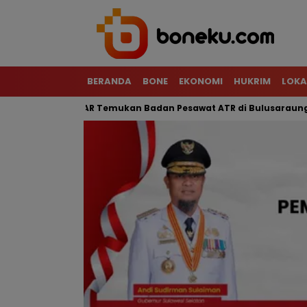
BERANDA
BONE
EKONOMI
HUKRIM
LOKA
jal, Tim SAR Temukan Badan Pesawat ATR di Bulusaraung
Mo