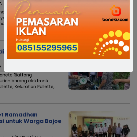
A
elakukan pencarian
 yang dilaporkan tenggelam
amatan Tanete Riattang
dian Pallette Berakhir
A
anete Riattang
ian barang elektronik
lette, Kelurahan Pallette,
ket Ramadhan
si untuk Warga Bajoe