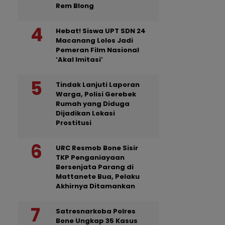
Rem Blong
Hebat! Siswa UPT SDN 24
Macanang Lolos Jadi
Pemeran Film Nasional
‘Akal Imitasi’
Tindak Lanjuti Laporan
Warga, Polisi Gerebek
Rumah yang Diduga
Dijadikan Lokasi
Prostitusi
URC Resmob Bone Sisir
TKP Penganiayaan
Bersenjata Parang di
Mattanete Bua, Pelaku
Akhirnya Ditamankan
Satresnarkoba Polres
Bone Ungkap 35 Kasus