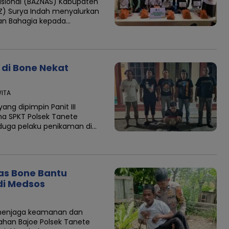
sional (BAZNAS) Kabupaten
Z) Surya Indah menyalurkan
an Bahagia kepada…
di Bone Nekat
WITA
ng dipimpin Panit III
 SPKT Polsek Tanete
duga pelaku penikaman di…
as Bone Bantu
 di Medsos
 menjaga keamanan dan
ahan Bajoe Polsek Tanete