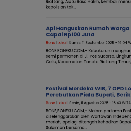
Riattang, Aiptu Baso Halim, kembali men
kepolisian tak…
Api Hanguskan Rumah Warga 
Capai Rp100 Juta
Bone
|
Lokal
| Kamis, 11 September 2025 - 16:04 
BONE.BONEKU.COM,– Kebakaran menghang
semi permanen di Jl. Yos Sudarso, Lingkun
Cellu, Kecamatan Tanete Riattang Timur
Festival Merdeka WIB, 7 OPD Lo
Perebutkan Piala Bupati, Beri
Bone
|
Lokal
| Senin, 11 Agustus 2025 - 16:43 WITA
BONE,BONEKU.COM,– Malam pertama Fest
diselenggarakan oleh Wartawan Indepen
meriah, apalagi ditengah kehadiran Bapa
Sulaiman bersama…