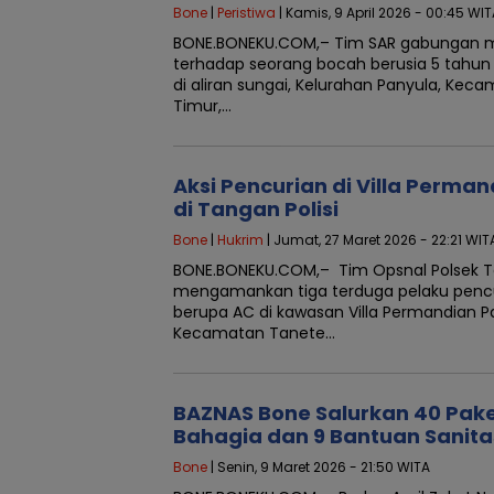
Bone
|
Peristiwa
| Kamis, 9 April 2026 - 00:45 WIT
BONE.BONEKU.COM,– Tim SAR gabungan m
terhadap seorang bocah berusia 5 tahun
di aliran sungai, Kelurahan Panyula, Kec
Timur,…
Aksi Pencurian di Villa Perman
di Tangan Polisi
Bone
|
Hukrim
| Jumat, 27 Maret 2026 - 22:21 WIT
BONE.BONEKU.COM,– Tim Opsnal Polsek T
mengamankan tiga terduga pelaku pencur
berupa AC di kawasan Villa Permandian Pal
Kecamatan Tanete…
BAZNAS Bone Salurkan 40 Pa
Bahagia dan 9 Bantuan Sanita
Bone
| Senin, 9 Maret 2026 - 21:50 WITA