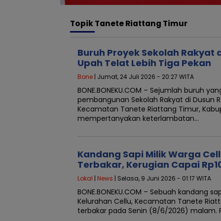
Topik
Tanete Riattang Timur
Buruh Proyek Sekolah Rakyat d
Upah Telat Lebih Tiga Pekan
Bone
| Jumat, 24 Juli 2026 - 20:27 WITA
BONE.BONEKU.COM – Sejumlah buruh yang
pembangunan Sekolah Rakyat di Dusun R
Kecamatan Tanete Riattang Timur, Kabu
mempertanyakan keterlambatan…
Kandang Sapi Milik Warga Cel
Terbakar, Kerugian Capai Rp1
Lokal
|
News
| Selasa, 9 Juni 2026 - 01:17 WITA
BONE.BONEKU.COM – Sebuah kandang sapi 
Kelurahan Cellu, Kecamatan Tanete Riat
terbakar pada Senin (8/6/2026) malam. P