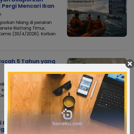
t Pergi Mencari Ikan
A
orkan hilang di perairan
Tanete Riattang Timur,
Kamis (30/4/2026). Korban
ocah 5 Tahun yang
khirnya berhasil
 sebelumnya dilaporkan
, Kecamatan Tanete Riattang
 Panyula, Cari Bocah
ggelam