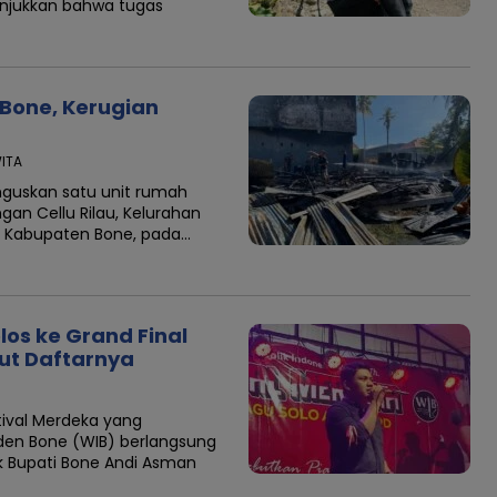
unjukkan bahwa tugas
Bone, Kerugian
WITA
uskan satu unit rumah
gan Cellu Rilau, Kelurahan
, Kabupaten Bone, pada…
los ke Grand Final
kut Daftarnya
ival Merdeka yang
den Bone (WIB) berlangsung
k Bupati Bone Andi Asman