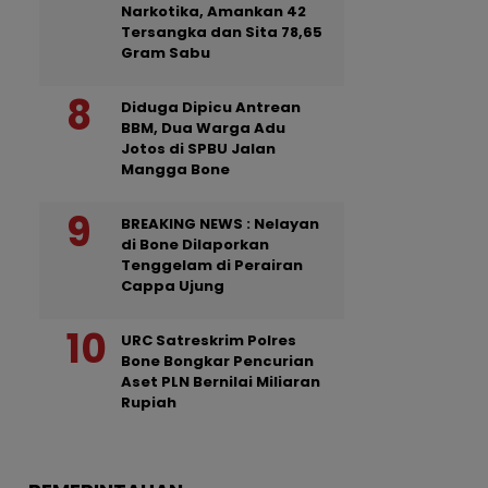
Narkotika, Amankan 42
Tersangka dan Sita 78,65
Gram Sabu
Diduga Dipicu Antrean
BBM, Dua Warga Adu
Jotos di SPBU Jalan
Mangga Bone
BREAKING NEWS : Nelayan
di Bone Dilaporkan
Tenggelam di Perairan
Cappa Ujung
URC Satreskrim Polres
Bone Bongkar Pencurian
Aset PLN Bernilai Miliaran
Rupiah