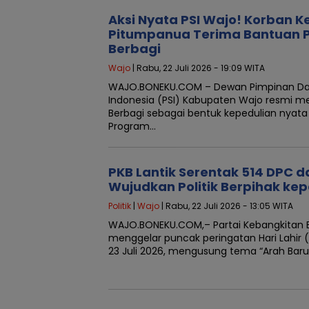
Aksi Nyata PSI Wajo! Korban K
Pitumpanua Terima Bantuan P
Berbagi
Wajo
| Rabu, 22 Juli 2026 - 19:09 WITA
WAJO.BONEKU.COM – Dewan Pimpinan Daera
Indonesia (PSI) Kabupaten Wajo resmi m
Berbagi sebagai bentuk kepedulian nyat
Program…
PKB Lantik Serentak 514 DPC d
Wujudkan Politik Berpihak ke
Politik
|
Wajo
| Rabu, 22 Juli 2026 - 13:05 WITA
WAJO.BONEKU.COM,– Partai Kebangkitan 
menggelar puncak peringatan Hari Lahir 
23 Juli 2026, mengusung tema “Arah Bar