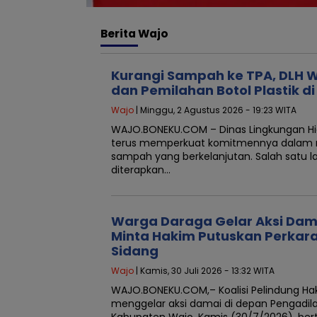
Berita
Wajo
Kurangi Sampah ke TPA, DLH W
dan Pemilahan Botol Plastik di
Wajo
| Minggu, 2 Agustus 2026 - 19:23 WITA
WAJO.BONEKU.COM – Dinas Lingkungan H
terus memperkuat komitmennya dalam 
sampah yang berkelanjutan. Salah satu l
diterapkan…
Warga Daraga Gelar Aksi Dama
Minta Hakim Putuskan Perkar
Sidang
Wajo
| Kamis, 30 Juli 2026 - 13:32 WITA
WAJO.BONEKU.COM,– Koalisi Pelindung Ha
menggelar aksi damai di depan Pengadila
Kabupaten Wajo, Kamis (30/7/2026), be