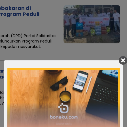
ebakaran di
rogram Peduli
h (DPD) Partai Solidaritas
eluncurkan Program Peduli
a kepada masyarakat.
an 38 DPW, Siap
pada Rakyat
Bangsa (PKB) akan
(Harlah) ke-28 pada Kamis,
u, Amanat Ekonomi…