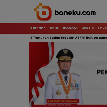
BERANDA
BONE
EKONOMI
HUKRIM
LOKA
al, Tim SAR Temukan Badan Pesawat ATR di Bulusaraung
Mo