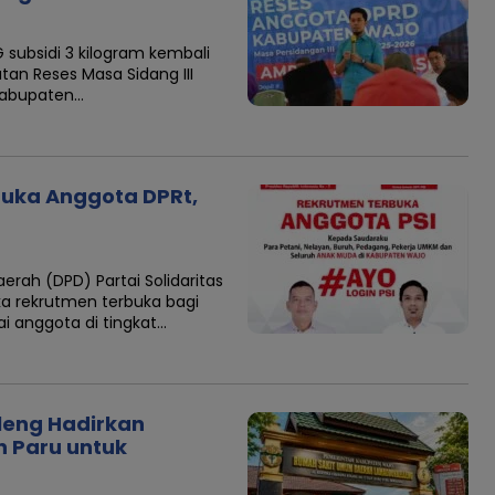
subsidi 3 kilogram kembali
an Reses Masa Sidang III
Kabupaten…
buka Anggota DPRt,
ah (DPD) Partai Solidaritas
a rekrutmen terbuka bagi
i anggota di tingkat…
leng Hadirkan
n Paru untuk