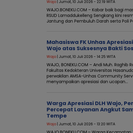
Wajo
| Jumat, 10 Juli 2026 - 22:19 WITA
WAJO.BONEKU.COM – Kabar baik bagi mas
RSUD Lamaddukelleng Sengkang kini resm
Jantung dan Pembuluh Darah serta Poli P
Mahasiswa FK Unhas Apresia
Wajo atas Suksesnya Bakti So
Wajo
| Jumat, 10 Juli 2026 - 14:25 WITA
WAJO, BONEKU.COM – Andi Muh. Raghib 
Fakultas Kedokteran Universitas Hasanudd
perwakilan AMSA-Unhas Community Servi
menyampaikan apresiasi dan ucapan…
Warga Apresiasi DLH Wajo, 
Percepat Layanan Angkut Sa
Tempe
Wajo
| Jumat, 10 Juli 2026 - 13:20 WITA
WAJO.BONEKU.COM,– Warga Kecamatan 