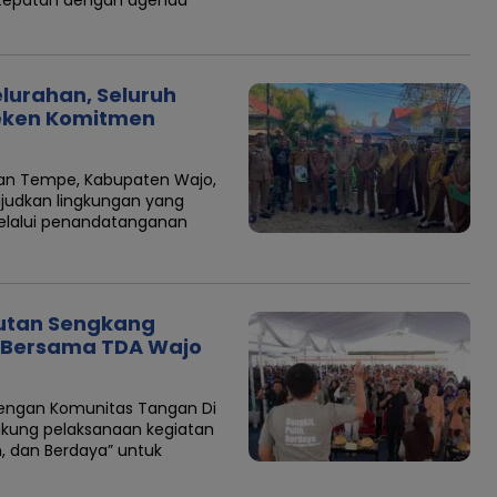
elurahan, Seluruh
eken Komitmen
an Tempe, Kabupaten Wajo,
dkan lingkungan yang
 melalui penandatanganan
Rutan Sengkang
 Bersama TDA Wajo
dengan Komunitas Tangan Di
kung pelaksanaan kegiatan
h, dan Berdaya” untuk