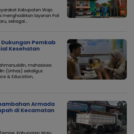
yarakat Kabupaten Wajo.
i menghadirkan layanan Poli
aru, sebagai…
si Dukungan Pemkab
sial Kesehatan
Rahmanuddin, mahasiswa
in (Unhas) sekaligus
ce & Education,
Penambahan Armada
mpah di Kecamatan
Tempe, Kabupaten Wajo,