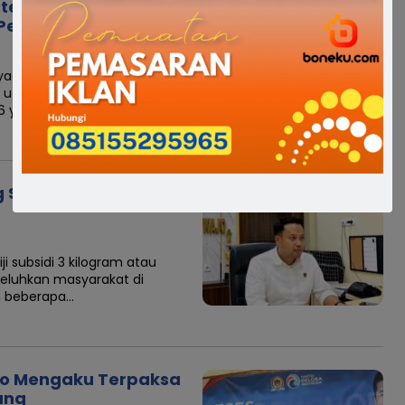
atempare’e Keluhkan
Peralatan Elektronik
 tegangan listrik hingga
rasi utama masyarakat dalam
26 yang dilaksanakan
Sulit Didapat, Polres
 subsidi 3 kilogram atau
keluhkan masyarakat di
m beberapa…
jo Mengaku Terpaksa
ung