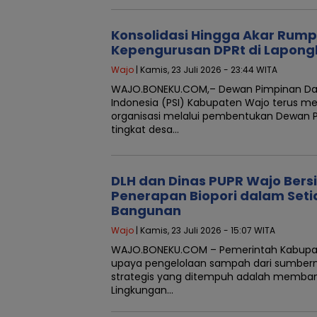
Konsolidasi Hingga Akar Rump
Kepengurusan DPRt di Lapon
Wajo
| Kamis, 23 Juli 2026 - 23:44 WITA
WAJO.BONEKU.COM,– Dewan Pimpinan Daera
Indonesia (PSI) Kabupaten Wajo terus me
organisasi melalui pembentukan Dewan P
tingkat desa…
DLH dan Dinas PUPR Wajo Bers
Penerapan Biopori dalam Set
Bangunan
Wajo
| Kamis, 23 Juli 2026 - 15:07 WITA
WAJO.BONEKU.COM – Pemerintah Kabupa
upaya pengelolaan sampah dari sumberny
strategis yang ditempuh adalah membang
Lingkungan…