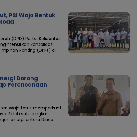
ut, PSI Wajo Bentuk
gkoda
h (DPD) Partai Solidaritas
ngintensifkan konsolidasi
impinan Ranting (DPRt) di
inergi Dorong
iap Perencanaan
ten Wajo terus memperkuat
a. Salah satu langkah
un sinergi antara Dinas