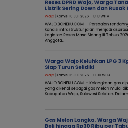
Reses DPRD Wajo, Warga Tan
Listrik Sering Down dan Rusak 
Wajo
| Kamis, 16 Juli 2026 - 13:13 WITA
WAJO.BONEKU.COM, – Persoalan rendahnya
kondisi infrastruktur jalan menjadi aspi
kegiatan Reses Masa Sidang III Tahun 20
Anggota…
Warga Wajo Keluhkan LPG 3 Kg 
Siap Turun Selidiki
Wajo
| Kamis, 16 Juli 2026 - 13:08 WITA
WAJO.BONEKU.COM, – Kelangkaan gas elpiji
yang dikenal sebagai gas melon mulai di
Kabupaten Wajo, Sulawesi Selatan. Dala
Gas Melon Langka, Warga Wa
Beli hingga Rp30 Ribu per Tab