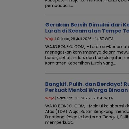
pembacaan…
Gerakan Bersih Dimulai dari K
Lurah di Kecamatan Tempe T
Wajo
| Selasa, 28 Juli 2026 - 14:57 WITA
WAJO.BONEKU.COM, – Lurah se-Kecamat
menegaskan komitmennya dalam mewuju
bersih, sehat, indah, dan berkelanjutan
Komitmen Kebersihan Lurah yang…
Bangkit, Pulih, dan Berdaya! 
Perkuat Mental Warga Binaan
Wajo
| Sabtu, 25 Juli 2026 - 20:56 WITA
WAJO.BONEKU.COM,– Melalui kolaborasi 
Atas (TDA) Wajo, Rutan Sengkang mendu
Emotional Release bertema “Bangkit, Puli
memperkuat…