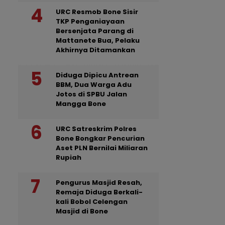
URC Resmob Bone Sisir
TKP Penganiayaan
Bersenjata Parang di
Mattanete Bua, Pelaku
Akhirnya Ditamankan
Diduga Dipicu Antrean
BBM, Dua Warga Adu
Jotos di SPBU Jalan
Mangga Bone
URC Satreskrim Polres
Bone Bongkar Pencurian
Aset PLN Bernilai Miliaran
Rupiah
Pengurus Masjid Resah,
Remaja Diduga Berkali-
kali Bobol Celengan
Masjid di Bone