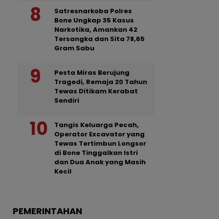
Satresnarkoba Polres
Bone Ungkap 35 Kasus
Narkotika, Amankan 42
Tersangka dan Sita 78,65
Gram Sabu
Pesta Miras Berujung
Tragedi, Remaja 20 Tahun
Tewas Ditikam Kerabat
Sendiri
Tangis Keluarga Pecah,
Operator Excavator yang
Tewas Tertimbun Longsor
di Bone Tinggalkan Istri
dan Dua Anak yang Masih
Kecil
PEMERINTAHAN