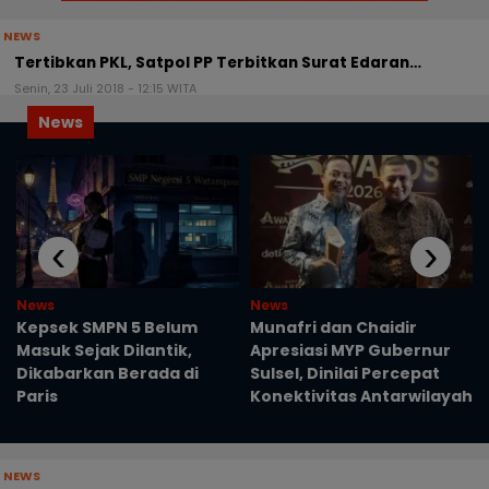
NEWS
Tertibkan PKL, Satpol PP Terbitkan Surat Edaran…
Senin, 23 Juli 2018 - 12:15 WITA
News
‹
›
News
News
Kepsek SMPN 5 Belum
Munafri dan Chaidir
Masuk Sejak Dilantik,
Apresiasi MYP Gubernur
Dikabarkan Berada di
Sulsel, Dinilai Percepat
Paris
Konektivitas Antarwilayah
NEWS