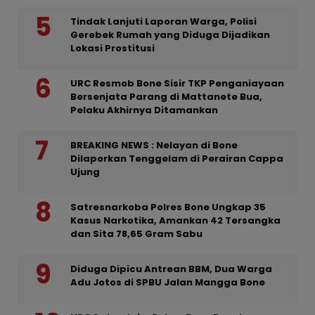
Tindak Lanjuti Laporan Warga, Polisi
Gerebek Rumah yang Diduga Dijadikan
Lokasi Prostitusi
URC Resmob Bone Sisir TKP Penganiayaan
Bersenjata Parang di Mattanete Bua,
Pelaku Akhirnya Ditamankan
BREAKING NEWS : Nelayan di Bone
Dilaporkan Tenggelam di Perairan Cappa
Ujung
Satresnarkoba Polres Bone Ungkap 35
Kasus Narkotika, Amankan 42 Tersangka
dan Sita 78,65 Gram Sabu
Diduga Dipicu Antrean BBM, Dua Warga
Adu Jotos di SPBU Jalan Mangga Bone