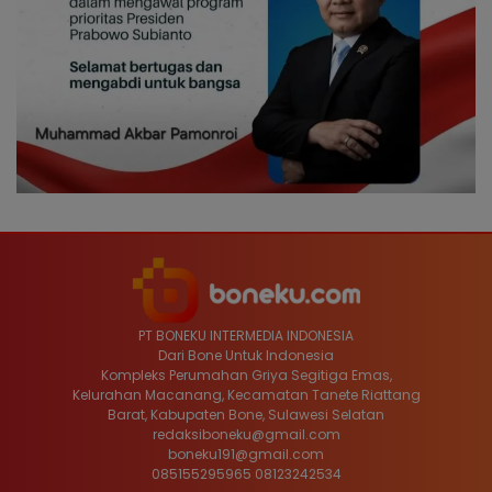
PT BONEKU INTERMEDIA INDONESIA
Dari Bone Untuk Indonesia
Kompleks Perumahan Griya Segitiga Emas,
Kelurahan Macanang, Kecamatan Tanete Riattang
Barat, Kabupaten Bone, Sulawesi Selatan
redaksiboneku@gmail.com
boneku191@gmail.com
085155295965 08123242534