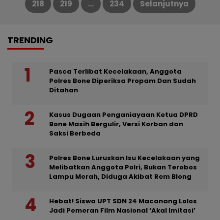
218
219
…
234
Selanjutnya
pos
TRENDING
Pasca Terlibat Kecelakaan, Anggota
Polres Bone Diperiksa Propam Dan Sudah
Ditahan
Kasus Dugaan Penganiayaan Ketua DPRD
Bone Masih Bergulir, Versi Korban dan
Saksi Berbeda
Polres Bone Luruskan Isu Kecelakaan yang
Melibatkan Anggota Polri, Bukan Terobos
Lampu Merah, Diduga Akibat Rem Blong
Hebat! Siswa UPT SDN 24 Macanang Lolos
Jadi Pemeran Film Nasional ‘Akal Imitasi’