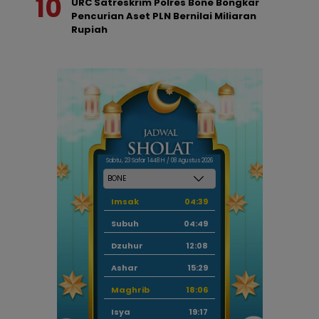
URC Satreskrim Polres Bone Bongkar
Pencurian Aset PLN Bernilai Miliaran
Rupiah
Sabtu, 23 Safar 1448 H / 08 Agustus 2026
Imsak
04:39
Subuh
04:49
Dzuhur
12:08
Ashar
15:29
Maghrib
18:06
Isya
19:17