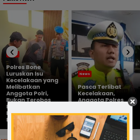
‹
›
Bone
Polres Bone
Luruskan Isu
News
Kecelakaan yang
Melibatkan
Pasca Terlibat
Anggota Polri,
Kecelakaan,
Bukan Terobos
Anggota Polres
Lampu Merah,
Bone Diperiksa
Diduga Akibat
Propam Dan
Rem Blong
Sudah Ditahan
NEWS