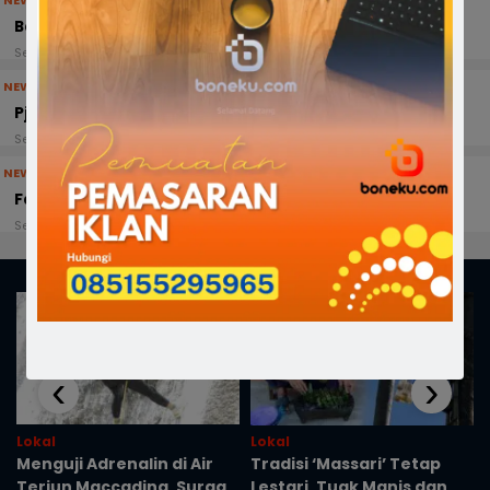
Baznas Bone Salurkan Bantuan Banjir…
Selasa, 10 Juli 2018 - 13:17 WITA
NEWS
Pj Bupati Beri Ucapan Selamat Ke Fahsar…
Selasa, 10 Juli 2018 - 04:48 WITA
NEWS
Fahsar menembus banjir hingga semeter…
Senin, 9 Juli 2018 - 11:36 WITA
Ragam
‹
›
Lokal
Lokal
Menguji Adrenalin di Air
Tradisi ‘Massari’ Tetap
Terjun Maccading, Surga
Lestari, Tuak Manis dan