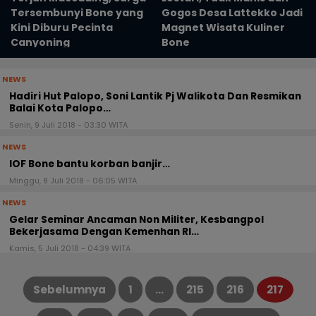
Tersembunyi Bone yang
Gogos Desa Lattekko Jadi
Kini Diburu Pecinta
Magnet Wisata Kuliner
Canyoning
Bone
NEWS
Hadiri Hut Palopo, Soni Lantik Pj Walikota Dan Resmikan
Balai Kota Palopo…
Senin, 9 Juli 2018 - 03:30 WITA
NEWS
IOF Bone bantu korban banjir…
Minggu, 8 Juli 2018 - 06:05 WITA
NEWS
Gelar Seminar Ancaman Non Militer, Kesbangpol
Bekerjasama Dengan Kemenhan RI…
Kamis, 5 Juli 2018 - 04:39 WITA
Sebelumnya
1
…
215
216
217
Paginasi