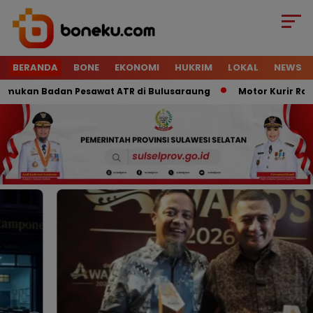
BERANDA
BONE
EKONOMI
HUKRIM
LOKAL
NEWS
 Badan Pesawat ATR di Bulusaraung
Motor Kurir Raib Digon