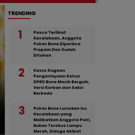
TRENDING
Headline
Pasca Terlibat
Kecelakaan, Anggota
Polres Bone Diperiksa
Propam Dan Sudah
Ditahan
Kasus Dugaan
Penganiayaan Ketua
DPRD Bone Masih Bergulir,
Versi Korban dan Saksi
Berbeda
NEWS
Polisi Bone Ungkap Pered
Polres Bone Luruskan Isu
Kecelakaan yang
Terduga Pelaku Diamank
Melibatkan Anggota Polri,
Bukan Terobos Lampu
Merah, Diduga Akibat