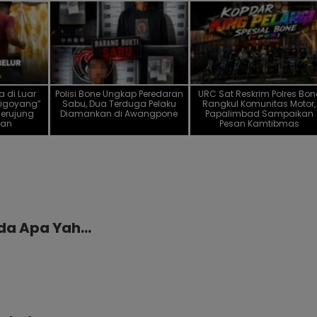
a di Luar
Polisi Bone Ungkap Peredaran
URC Sat Reskrim Polres Bon
“Digoyang”
Sabu, Dua Terduga Pelaku
Rangkul Komunitas Motor,
Berujung
Diamankan di Awangpone
Papalimbad Sampaikan
kan
Pesan Kamtibmas
Ada Apa Yah…