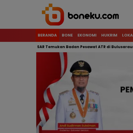
BERANDA
BONE
EKONOMI
HUKRIM
LOKA
al, Tim SAR Temukan Badan Pesawat ATR di Bulusaraung
Mot