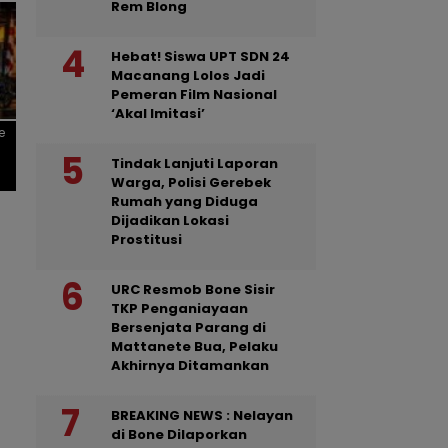
Rem Blong
Hebat! Siswa UPT SDN 24
Macanang Lolos Jadi
Pemeran Film Nasional
‘Akal Imitasi’
e
Tindak Lanjuti Laporan
Warga, Polisi Gerebek
Rumah yang Diduga
Dijadikan Lokasi
Prostitusi
URC Resmob Bone Sisir
TKP Penganiayaan
Bersenjata Parang di
Mattanete Bua, Pelaku
Akhirnya Ditamankan
BREAKING NEWS : Nelayan
di Bone Dilaporkan