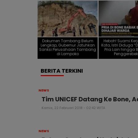
Dokumen Tambang Belum
Heboh! Suami Kerj
Lengkap, Gubernur Jatuhkan
Kota, Istri Diduga 
Sanksi Perusahaan Tambang
Pria Lain hingga 
di Lampoko
Penggerebe
BERITA TERKINI
NEWS
Tim UNICEF Datang Ke Bone, 
Kamis, 22 Februari 2018 - 02:42 WITA
NEWS