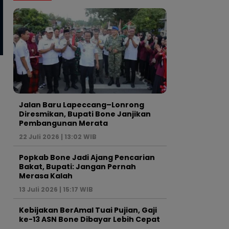
News
News
Kepsek SMPN 5 Bone Buka
Kepsek SMPN 5 Belum Ma
Suara: Berada di Prancis untuk
Sejak Dilantik, Dikabark
Diplomasi Budaya, Sekolah
Berada di Paris
Tetap Dipantau
Jalan Baru Lapeccang–Lonrong
Diresmikan, Bupati Bone Janjikan
Pembangunan Merata
22 Juli 2026 | 13:02 WIB
Popkab Bone Jadi Ajang Pencarian
Bakat, Bupati: Jangan Pernah
Merasa Kalah
13 Juli 2026 | 15:17 WIB
Kebijakan BerAmal Tuai Pujian, Gaji
ke-13 ASN Bone Dibayar Lebih Cepat