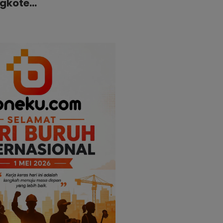
ngkote…