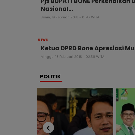
Pjs BUPATI BONE Perkenalkan 
Nasional…
Senin, 19 Februari 2018 - 01:47 WITA
NEWS
Ketua DPRD Bone Apresiasi 
Minggu, 18 Februari 2018 - 02:56 WITA
POLITIK
‹