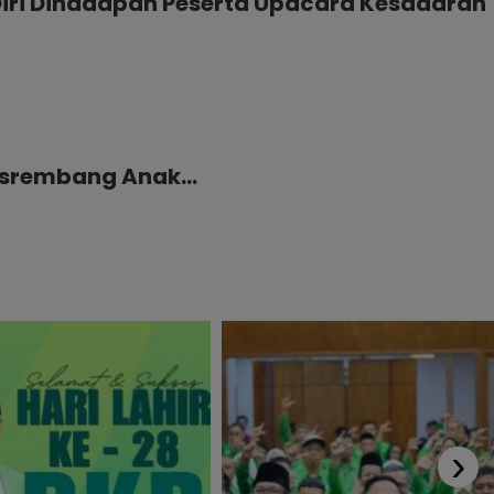
Diri Dihadapan Peserta Upacara Kesadaran
Musrembang Anak…
›